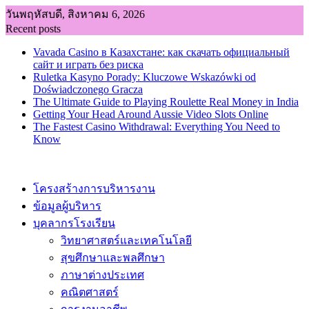
Skip
วันพฤหัสบดี, สิงหาคม 6, 2026
to
Recent posts
content
Vavada Casino в Казахстане: как скачать официальный
сайт и играть без риска
Ruletka Kasyno Porady: Kluczowe Wskazówki od
Doświadczonego Gracza
The Ultimate Guide to Playing Roulette Real Money in India
Getting Your Head Around Aussie Video Slots Online
The Fastest Casino Withdrawal: Everything You Need to
Know
โครงสร้างการบริหารงาน
ข้อมูลผู้บริหาร
บุคลากรโรงเรียน
วิทยาศาสตร์และเทคโนโลยี
สุขศึกษาและพลศึกษา
ภาษาต่างประเทศ
คณิตศาสตร์