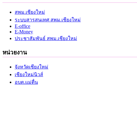
สพม.เชียงใหม่
ระบบสารสนเทศ สพม.เชียงใหม่
E-office
E-Money
ประชาสัมพันธ์ สพม.เชียงใหม่
หน่วยงาน
จังหวัดเชียงใหม่
เชียงใหม่นิวส์
อบต.แม่ตื่น