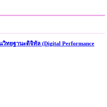
นวิทยฐานะดิจิทัล (Digital Performance