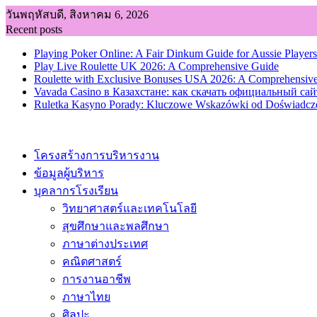
Skip
วันพฤหัสบดี, สิงหาคม 6, 2026
to
Recent posts
content
Playing Poker Online: A Fair Dinkum Guide for Aussie Players
Play Live Roulette UK 2026: A Comprehensive Guide
Roulette with Exclusive Bonuses USA 2026: A Comprehensiv
Vavada Casino в Казахстане: как скачать официальный сай
Ruletka Kasyno Porady: Kluczowe Wskazówki od Doświadcz
โครงสร้างการบริหารงาน
ข้อมูลผู้บริหาร
บุคลากรโรงเรียน
วิทยาศาสตร์และเทคโนโลยี
สุขศึกษาและพลศึกษา
ภาษาต่างประเทศ
คณิตศาสตร์
การงานอาชีพ
ภาษาไทย
ศิลปะ