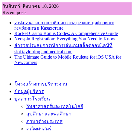
Skip
วันจันทร์, สิงหาคม 10, 2026
to
Recent posts
content
vaskov казино онлайн играть: реалии цифрового
гемблинга в Казахстане
Rocket Casino Bonus Codes: A Comprehensive Guide
Neospin Registration: Everything You Need to Know
สำรวจประสบการณ์การเล่นเกมสล็อตออนไลน์ที่
slot.taylordrugandmedical.com
The Ultimate Guide to Mobile Roulette for iOS USA for
Newcomers
โครงสร้างการบริหารงาน
ข้อมูลผู้บริหาร
บุคลากรโรงเรียน
วิทยาศาสตร์และเทคโนโลยี
สุขศึกษาและพลศึกษา
ภาษาต่างประเทศ
คณิตศาสตร์