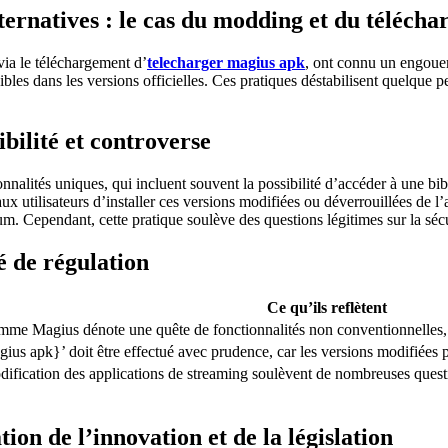
lternatives : le cas du modding et du téléc
via le téléchargement d’
telecharger magius apk
, ont connu un engouem
s dans les versions officielles. Ces pratiques déstabilisent quelque peu
bilité et controverse
nnalités uniques, qui incluent souvent la possibilité d’accéder à une bi
 utilisateurs d’installer ces versions modifiées ou déverrouillées de l’
um. Cependant, cette pratique soulève des questions légitimes sur la sécuri
té de régulation
Ce qu’ils reflètent
e Magius dénote une quête de fonctionnalités non conventionnelles, par
ius apk}’ doit être effectué avec prudence, car les versions modifiées 
ification des applications de streaming soulèvent de nombreuses questio
ion de l’innovation et de la législation