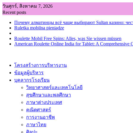
Skip
วันศุกร์, สิงหาคม 7, 2026
to
Recent posts
content
Почему алматинцы всё чаще выбирают Sultan казино: чес
Ruletka mobilna pieniądze
Roulette Mobil Free Spins: Alles, was Sie wissen müssen
American Roulette Online India for Tablet: A Comprehensive 
โครงสร้างการบริหารงาน
ข้อมูลผู้บริหาร
บุคลากรโรงเรียน
วิทยาศาสตร์และเทคโนโลยี
สุขศึกษาและพลศึกษา
ภาษาต่างประเทศ
คณิตศาสตร์
การงานอาชีพ
ภาษาไทย
ศิลปะ