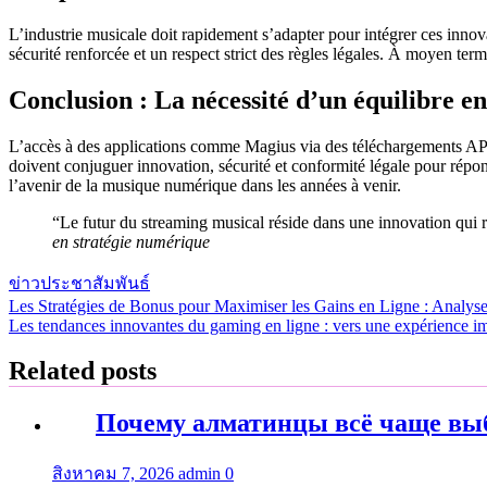
L’industrie musicale doit rapidement s’adapter pour intégrer ces innova
sécurité renforcée et un respect strict des règles légales. À moyen ter
Conclusion : La nécessité d’un équilibre en
L’accès à des applications comme Magius via des téléchargements APK il
doivent conjuguer innovation, sécurité et conformité légale pour répon
l’avenir de la musique numérique dans les années à venir.
“Le futur du streaming musical réside dans une innovation qui re
en stratégie numérique
ข่าวประชาสัมพันธ์
Les Stratégies de Bonus pour Maximiser les Gains en Ligne : Analyse
แนะแนว
Les tendances innovantes du gaming en ligne : vers une expérience i
เรื่อง
Related posts
Почему алматинцы всё чаще выб
สิงหาคม 7, 2026
admin
0