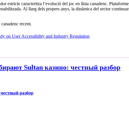
r estricte caracteritza l’evolució del joc en línia canadenc. Platafor
onsabilitzada. Al llarg dels propers anys, la dinàmica del sector continu
at canadenc recent.
udy on User Accessibility and Industry Regulation
ирают Sultan казино: честный разбор
 честный разбор