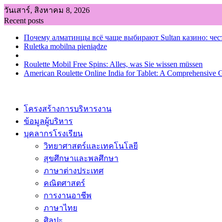
Skip
วันเสาร์, สิงหาคม 8, 2026
to
Recent posts
content
Почему алматинцы всё чаще выбирают Sultan казино: чес
Ruletka mobilna pieniądze
Roulette Mobil Free Spins: Alles, was Sie wissen müssen
American Roulette Online India for Tablet: A Comprehensive 
โครงสร้างการบริหารงาน
ข้อมูลผู้บริหาร
บุคลากรโรงเรียน
วิทยาศาสตร์และเทคโนโลยี
สุขศึกษาและพลศึกษา
ภาษาต่างประเทศ
คณิตศาสตร์
การงานอาชีพ
ภาษาไทย
ศิลปะ