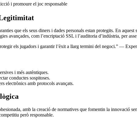
icció i promoure el joc responsable
Legitimitat
anties que els seus diners i dades personals estan protegits. En aquest
es avançades, com l’encriptació SSL i l’auditoria d’indústria, per assegu
protegir els jugadors i garantir l’èxit a llarg termini del negoci.” — Ex
rsives i més autèntiques.
tectar conductes sospitoses.
rs electrònics amb protocols avançats.
lògica
ohesionada, amb la creació de normatives que fomentin la innovació sense
competitiu però responsable.