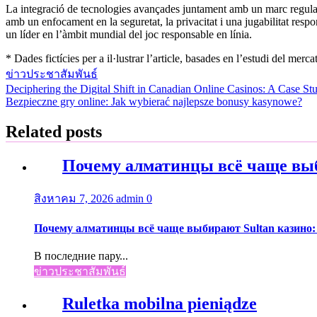
La integració de tecnologies avançades juntament amb un marc regulado
amb un enfocament en la seguretat, la privacitat i una jugabilitat resp
un líder en l’àmbit mundial del joc responsable en línia.
* Dades fictícies per a il·lustrar l’article, basades en l’estudi del merc
ข่าวประชาสัมพันธ์
Deciphering the Digital Shift in Canadian Online Casinos: A Case St
แนะแนว
Bezpieczne gry online: Jak wybierać najlepsze bonusy kasynowe?
เรื่อง
Related posts
Почему алматинцы всё чаще выб
สิงหาคม 7, 2026
admin
0
Почему алматинцы всё чаще выбирают Sultan казино:
В последние пару...
ข่าวประชาสัมพันธ์
Ruletka mobilna pieniądze