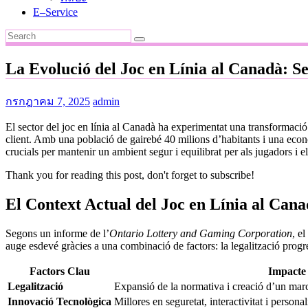
E–Service
La Evolució del Joc en Línia al Canadà: Se
กรกฎาคม 7, 2025
admin
El sector del joc en línia al Canadà ha experimentat una transformació 
client. Amb una població de gairebé 40 milions d’habitants i una econom
crucials per mantenir un ambient segur i equilibrat per als jugadors i e
Thank you for reading this post, don't forget to subscribe!
El Context Actual del Joc en Línia al Can
Segons un informe de l’
Ontario Lottery and Gaming Corporation
, e
auge esdevé gràcies a una combinació de factors: la legalització progress
Factors Clau
Impacte
Legalització
Expansió de la normativa i creació d’un marc
Innovació Tecnològica
Millores en seguretat, interactivitat i personal