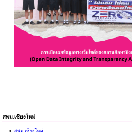
สพม.เชียงใหม่
สพม.เชียงใหม่