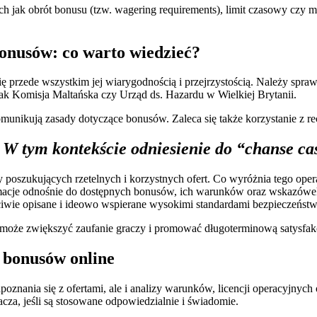
ch jak obrót bonusu (tzw. wagering requirements), limit czasowy cz
onusów: co warto wiedzieć?
ę przede wszystkim jej wiarygodnością i przejrzystością. Należy sprawd
ak Komisja Maltańska czy Urząd ds. Hazardu w Wielkiej Brytanii.
munikują zasady dotyczące bonusów. Zaleca się także korzystanie z r
?
W tym kontekście odniesienie do “chanse cas
y poszukujących rzetelnych i korzystnych ofert. Co wyróżnia tego oper
acje odnośnie do dostępnych bonusów, ich warunków oraz wskazówek, 
czciwie opisane i ideowo wspierane wysokimi standardami bezpieczeństw
i może zwiększyć zaufanie graczy i promować długoterminową satysfakc
 bonusów online
ania się z ofertami, ale i analizy warunków, licencji operacyjnych o
cza, jeśli są stosowane odpowiedzialnie i świadomie.