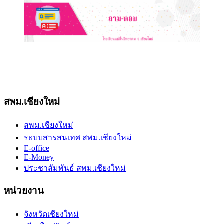
สพม.เชียงใหม่
สพม.เชียงใหม่
ระบบสารสนเทศ สพม.เชียงใหม่
E-office
E-Money
ประชาสัมพันธ์ สพม.เชียงใหม่
หน่วยงาน
จังหวัดเชียงใหม่