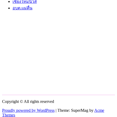
เชียงใหม่นิวส์
อบต.แม่ตื่น
Copyright © All rights reserved
Proudly powered by WordPress
|
Theme: SuperMag by
Acme
Themes