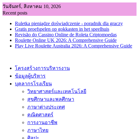
Skip
วันจันทร์, สิงหาคม 10, 2026
to
Recent posts
content
Ruletka pieniądze doświadczenie - poradnik dla graczy
Gratis proefspelen op gokkasten in het speelhuis
Revisão do Cassino Online de Roleta Criptomoedas
Roulette Online UK 2026: A Comprehensive Guide
Play Live Roulette Australia 2026: A Comprehensive Guide
โครงสร้างการบริหารงาน
ข้อมูลผู้บริหาร
บุคลากรโรงเรียน
วิทยาศาสตร์และเทคโนโลยี
สุขศึกษาและพลศึกษา
ภาษาต่างประเทศ
คณิตศาสตร์
การงานอาชีพ
ภาษาไทย
ศิลปะ