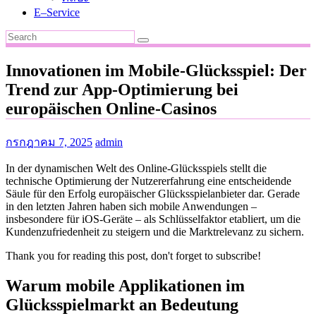
E–Service
Innovationen im Mobile-Glücksspiel: Der
Trend zur App-Optimierung bei
europäischen Online-Casinos
กรกฎาคม 7, 2025
admin
In der dynamischen Welt des Online-Glücksspiels stellt die
technische Optimierung der Nutzererfahrung eine entscheidende
Säule für den Erfolg europäischer Glücksspielanbieter dar. Gerade
in den letzten Jahren haben sich mobile Anwendungen –
insbesondere für iOS-Geräte – als Schlüsselfaktor etabliert, um die
Kundenzufriedenheit zu steigern und die Marktrelevanz zu sichern.
Thank you for reading this post, don't forget to subscribe!
Warum mobile Applikationen im
Glücksspielmarkt an Bedeutung