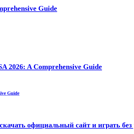
mprehensive Guide
USA 2026: A Comprehensive Guide
ive Guide
к скачать официальный сайт и играть без