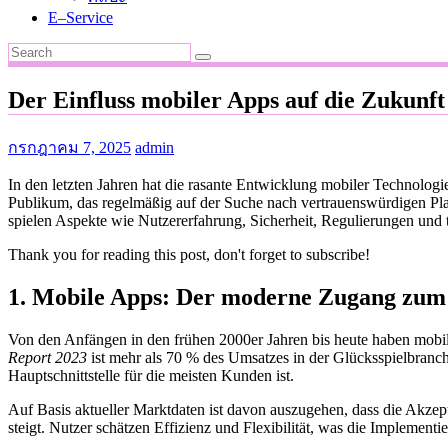
E–Service
Der Einfluss mobiler Apps auf die Zukunft
กรกฎาคม 7, 2025
admin
In den letzten Jahren hat die rasante Entwicklung mobiler Technolog
Publikum, das regelmäßig auf der Suche nach vertrauenswürdigen Platt
spielen Aspekte wie Nutzererfahrung, Sicherheit, Regulierungen und t
Thank you for reading this post, don't forget to subscribe!
1. Mobile Apps: Der moderne Zugang zu
Von den Anfängen in den frühen 2000er Jahren bis heute haben mob
Report 2023
ist mehr als 70 % des Umsatzes in der Glücksspielbranc
Hauptschnittstelle für die meisten Kunden ist.
Auf Basis aktueller Marktdaten ist davon auszugehen, dass die Akz
steigt. Nutzer schätzen Effizienz und Flexibilität, was die Impleme