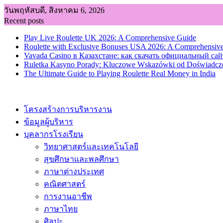
Skip
วันพฤหัสบดี, สิงหาคม 6, 2026
to
Recent posts
content
Play Live Roulette UK 2026: A Comprehensive Guide
Roulette with Exclusive Bonuses USA 2026: A Comprehensiv
Vavada Casino в Казахстане: как скачать официальный сай
Ruletka Kasyno Porady: Kluczowe Wskazówki od Doświadcz
The Ultimate Guide to Playing Roulette Real Money in India
โครงสร้างการบริหารงาน
ข้อมูลผู้บริหาร
บุคลากรโรงเรียน
วิทยาศาสตร์และเทคโนโลยี
สุขศึกษาและพลศึกษา
ภาษาต่างประเทศ
คณิตศาสตร์
การงานอาชีพ
ภาษาไทย
ศิลปะ