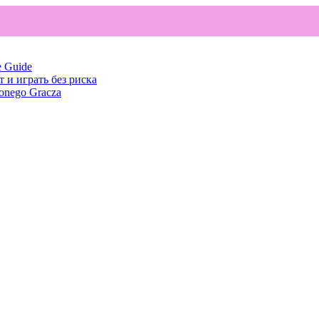
e Guide
т и играть без риска
onego Gracza