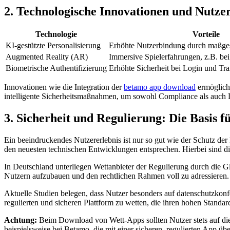
2. Technologische Innovationen und Nutzer
Technologie
Vorteile
KI-gestützte Personalisierung
Erhöhte Nutzerbindung durch maßge
Augmented Reality (AR)
Immersive Spielerfahrungen, z.B. bei
Biometrische Authentifizierung
Erhöhte Sicherheit bei Login und Tr
Innovationen wie die Integration der
betamo app download
ermögliche
intelligente Sicherheitsmaßnahmen, um sowohl Compliance als auch 
3. Sicherheit und Regulierung: Die Basis f
Ein beeindruckendes Nutzererlebnis ist nur so gut wie der Schutz der
den neuesten technischen Entwicklungen entsprechen. Hierbei sind d
In Deutschland unterliegen Wettanbieter der Regulierung durch die Gl
Nutzern aufzubauen und den rechtlichen Rahmen voll zu adressieren. Fü
Aktuelle Studien belegen, dass Nutzer besonders auf datenschutzkonfo
regulierten und sicheren Plattform zu wetten, die ihren hohen Standard
Achtung:
Beim Download von Wett-Apps sollten Nutzer stets auf die o
beispielsweise bei Betamo, die mit einer sicheren, regulierten App üb