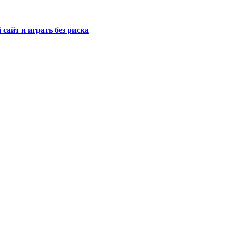
сайт и играть без риска