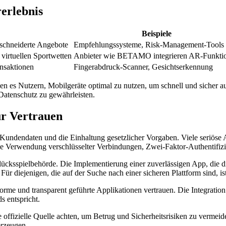
erlebnis
Beispiele
schneiderte Angebote
Empfehlungssysteme, Risk-Management-Tools
 virtuellen Sportwetten
Anbieter wie BETAMO integrieren AR-Funkti
ansaktionen
Fingerabdruck-Scanner, Gesichtserkennung
n es Nutzern, Mobilgeräte optimal zu nutzen, um schnell und sicher a
Datenschutz zu gewährleisten.
ür Vertrauen
 Kundendaten und die Einhaltung gesetzlicher Vorgaben. Viele seriöse A
ie Verwendung verschlüsselter Verbindungen, Zwei-Faktor-Authentifiz
ücksspielbehörde. Die Implementierung einer zuverlässigen App, die die 
r diejenigen, die auf der Suche nach einer sicheren Plattform sind, ist
rme und transparent geführte Applikationen vertrauen. Die Integration
s entspricht.
ffizielle Quelle achten, um Betrug und Sicherheitsrisiken zu vermeide
erzeugen.