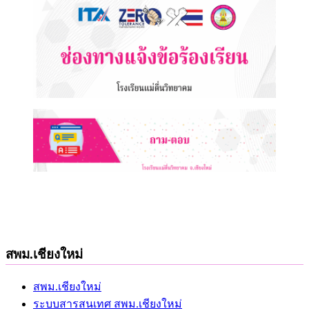
สพม.เชียงใหม่
สพม.เชียงใหม่
ระบบสารสนเทศ สพม.เชียงใหม่