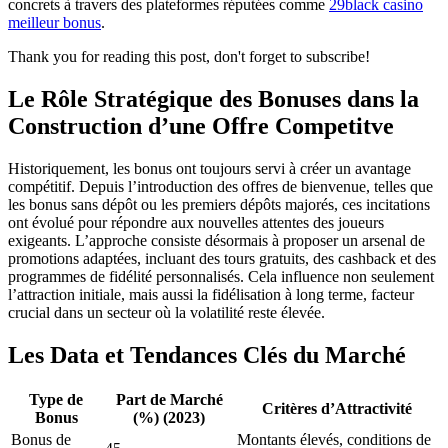
concrets à travers des plateformes réputées comme
29black casino
meilleur bonus
.
Thank you for reading this post, don't forget to subscribe!
Le Rôle Stratégique des Bonuses dans la
Construction d’une Offre Competitve
Historiquement, les bonus ont toujours servi à créer un avantage
compétitif. Depuis l’introduction des offres de bienvenue, telles que
les bonus sans dépôt ou les premiers dépôts majorés, ces incitations
ont évolué pour répondre aux nouvelles attentes des joueurs
exigeants. L’approche consiste désormais à proposer un arsenal de
promotions adaptées, incluant des tours gratuits, des cashback et des
programmes de fidélité personnalisés. Cela influence non seulement
l’attraction initiale, mais aussi la fidélisation à long terme, facteur
crucial dans un secteur où la volatilité reste élevée.
Les Data et Tendances Clés du Marché
Type de
Part de Marché
Critères d’Attractivité
Bonus
(%) (2023)
Bonus de
Montants élevés, conditions de