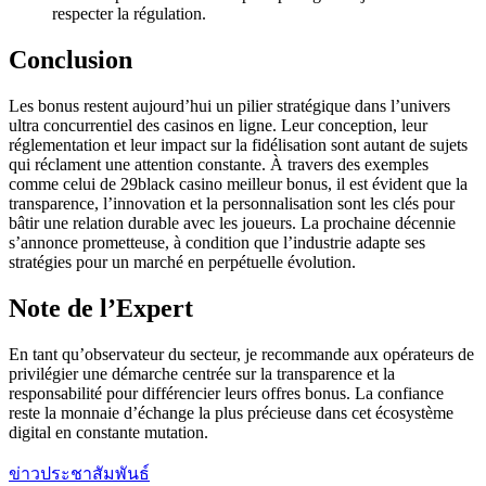
respecter la régulation.
Conclusion
Les bonus restent aujourd’hui un pilier stratégique dans l’univers
ultra concurrentiel des casinos en ligne. Leur conception, leur
réglementation et leur impact sur la fidélisation sont autant de sujets
qui réclament une attention constante. À travers des exemples
comme celui de 29black casino meilleur bonus, il est évident que la
transparence, l’innovation et la personnalisation sont les clés pour
bâtir une relation durable avec les joueurs. La prochaine décennie
s’annonce prometteuse, à condition que l’industrie adapte ses
stratégies pour un marché en perpétuelle évolution.
Note de l’Expert
En tant qu’observateur du secteur, je recommande aux opérateurs de
privilégier une démarche centrée sur la transparence et la
responsabilité pour différencier leurs offres bonus. La confiance
reste la monnaie d’échange la plus précieuse dans cet écosystème
digital en constante mutation.
ข่าวประชาสัมพันธ์