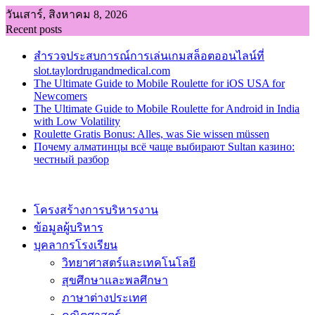
Skip
วันเสาร์, สิงหาคม 8, 2026
to
Recent posts
content
สำรวจประสบการณ์การเล่นเกมสล็อตออนไลน์ที่
slot.taylordrugandmedical.com
The Ultimate Guide to Mobile Roulette for iOS USA for
Newcomers
The Ultimate Guide to Mobile Roulette for Android in India
with Low Volatility
Roulette Gratis Bonus: Alles, was Sie wissen müssen
Почему алматинцы всё чаще выбирают Sultan казино:
честный разбор
โครงสร้างการบริหารงาน
ข้อมูลผู้บริหาร
บุคลากรโรงเรียน
วิทยาศาสตร์และเทคโนโลยี
สุขศึกษาและพลศึกษา
ภาษาต่างประเทศ