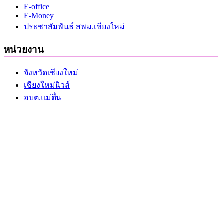
E-office
E-Money
ประชาสัมพันธ์ สพม.เชียงใหม่
หน่วยงาน
จังหวัดเชียงใหม่
เชียงใหม่นิวส์
อบต.แม่ตื่น