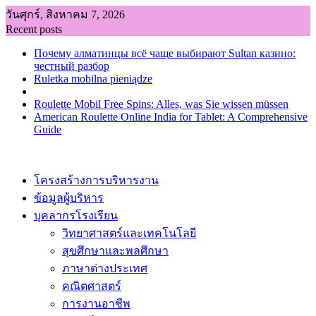
Skip
วันศุกร์, สิงหาคม 7, 2026
to
Recent posts
content
Почему алматинцы всё чаще выбирают Sultan казино:
честный разбор
Ruletka mobilna pieniądze
Roulette Mobil Free Spins: Alles, was Sie wissen müssen
American Roulette Online India for Tablet: A Comprehensive
Guide
โครงสร้างการบริหารงาน
ข้อมูลผู้บริหาร
บุคลากรโรงเรียน
วิทยาศาสตร์และเทคโนโลยี
สุขศึกษาและพลศึกษา
ภาษาต่างประเทศ
คณิตศาสตร์
การงานอาชีพ