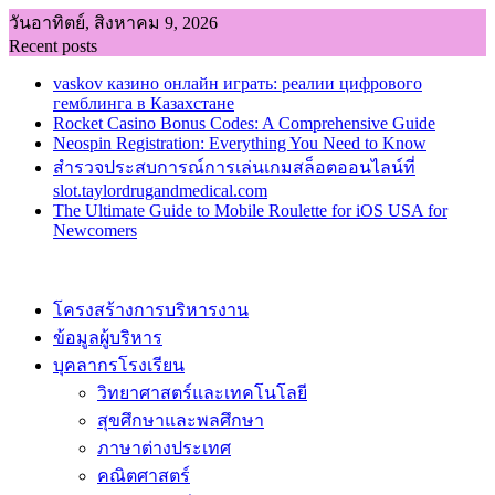
Skip
วันอาทิตย์, สิงหาคม 9, 2026
to
Recent posts
content
vaskov казино онлайн играть: реалии цифрового
гемблинга в Казахстане
Rocket Casino Bonus Codes: A Comprehensive Guide
Neospin Registration: Everything You Need to Know
สำรวจประสบการณ์การเล่นเกมสล็อตออนไลน์ที่
slot.taylordrugandmedical.com
The Ultimate Guide to Mobile Roulette for iOS USA for
Newcomers
โครงสร้างการบริหารงาน
ข้อมูลผู้บริหาร
บุคลากรโรงเรียน
วิทยาศาสตร์และเทคโนโลยี
สุขศึกษาและพลศึกษา
ภาษาต่างประเทศ
คณิตศาสตร์