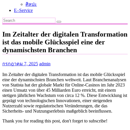
ศิลปะ
E–Service
Im Zeitalter der digitalen Transformation
ist das mobile Glücksspiel eine der
dynamischsten Branchen
กรกฎาคม 7, 2025
admin
Im Zeitalter der digitalen Transformation ist das mobile Glücksspiel
eine der dynamischsten Branchen weltweit. Laut Branchenanalysen
von Statista hat der globale Markt für Online-Casinos im Jahr 2023
einen Umsatz von über
45 Milliarden Euro
erreicht, mit einem
stetigen jährlichen Wachstum von circa 12 %. Diese Entwicklung ist
geprägt von technologischen Innovationen, einer steigenden
Nutzerzahl sowie regulatorischen Veränderungen, die das
Sicherheits- und Nutzungserlebnis maßgeblich beeinflussen.
Thank you for reading this post, don't forget to subscribe!