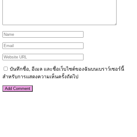
บันทึกชื่อ, อีเมล และชื่อเว็บไซต์ของฉันบนเบราว์เซอร์นี้
สำหรับการแสดงความเห็นครั้งถัดไป