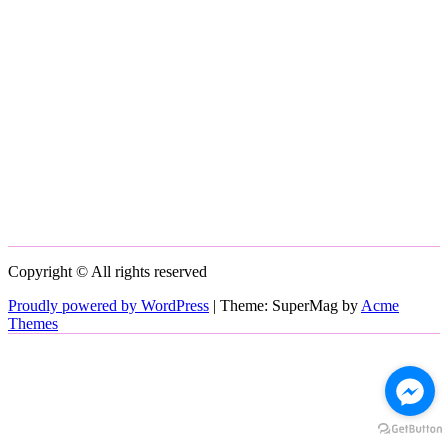
Copyright © All rights reserved
Proudly powered by WordPress
|
Theme: SuperMag by
Acme
Themes