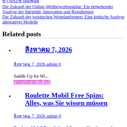
ข่าวประชาสัมพันธ์
Die Zukunft der Online-Wettbewerbsmärkte: Ein tiefgehender
แนะแนว
Analyse der Integrität, Innovation und Regulierung
Die Zukunft der juristischen Wettplattformen: Eine kritische Analyse
เรื่อง
alternativer Modelle
Related posts
สิงหาคม 7, 2026
สิงหาคม 7, 2026
admin
0
Saddle Up for Wi...
ข่าวประชาสัมพันธ์
Roulette Mobil Free Spins:
Alles, was Sie wissen müssen
สิงหาคม 7, 2026
admin
0