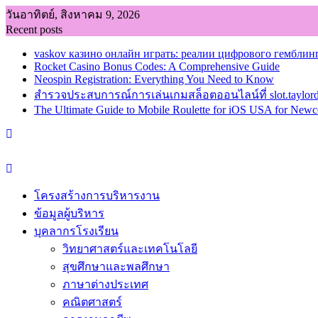
Skip
วันอาทิตย์, สิงหาคม 9, 2026
to
Recent posts
content
vaskov казино онлайн играть: реалии цифрового гемблинг
Rocket Casino Bonus Codes: A Comprehensive Guide
Neospin Registration: Everything You Need to Know
สำรวจประสบการณ์การเล่นเกมสล็อตออนไลน์ที่ slot.taylord
The Ultimate Guide to Mobile Roulette for iOS USA for New
โครงสร้างการบริหารงาน
ข้อมูลผู้บริหาร
บุคลากรโรงเรียน
วิทยาศาสตร์และเทคโนโลยี
สุขศึกษาและพลศึกษา
ภาษาต่างประเทศ
คณิตศาสตร์