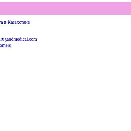
а в Казахстане
rugandmedical.com
comers