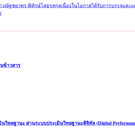
วณัฐชยาพร พิทักษ์โสธรสกุลเนื่องในโอกาสได้รับการบรรจุและแต
่
ดในข้าวสาร
เมินวิทยฐานะ ผ่านระบบประเมินวิทยฐานะดิจิทัล (Digital Performa