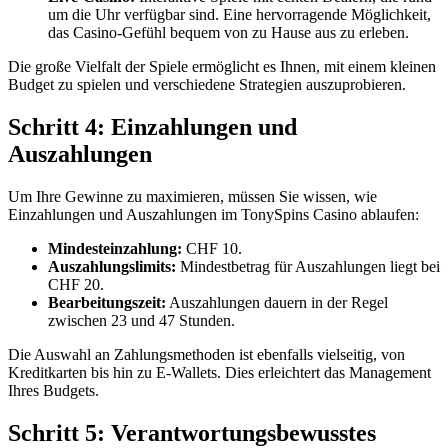
um die Uhr verfügbar sind. Eine hervorragende Möglichkeit,
das Casino-Gefühl bequem von zu Hause aus zu erleben.
Die große Vielfalt der Spiele ermöglicht es Ihnen, mit einem kleinen
Budget zu spielen und verschiedene Strategien auszuprobieren.
Schritt 4: Einzahlungen und
Auszahlungen
Um Ihre Gewinne zu maximieren, müssen Sie wissen, wie
Einzahlungen und Auszahlungen im TonySpins Casino ablaufen:
Mindesteinzahlung:
CHF 10.
Auszahlungslimits:
Mindestbetrag für Auszahlungen liegt bei
CHF 20.
Bearbeitungszeit:
Auszahlungen dauern in der Regel
zwischen 23 und 47 Stunden.
Die Auswahl an Zahlungsmethoden ist ebenfalls vielseitig, von
Kreditkarten bis hin zu E-Wallets. Dies erleichtert das Management
Ihres Budgets.
Schritt 5: Verantwortungsbewusstes