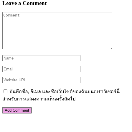
Leave a Comment
บันทึกชื่อ, อีเมล และชื่อเว็บไซต์ของฉันบนเบราว์เซอร์นี้
สำหรับการแสดงความเห็นครั้งถัดไป