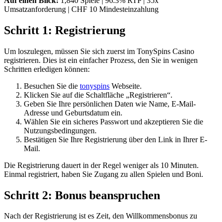
Auf einen Blick:
1,840 Spiele | 96.3% RTP | 35x
Umsatzanforderung | CHF 10 Mindesteinzahlung
Schritt 1: Registrierung
Um loszulegen, müssen Sie sich zuerst im TonySpins Casino
registrieren. Dies ist ein einfacher Prozess, den Sie in wenigen
Schritten erledigen können:
Besuchen Sie die
tonyspins
Webseite.
Klicken Sie auf die Schaltfläche „Registrieren“.
Geben Sie Ihre persönlichen Daten wie Name, E-Mail-
Adresse und Geburtsdatum ein.
Wählen Sie ein sicheres Passwort und akzeptieren Sie die
Nutzungsbedingungen.
Bestätigen Sie Ihre Registrierung über den Link in Ihrer E-
Mail.
Die Registrierung dauert in der Regel weniger als 10 Minuten.
Einmal registriert, haben Sie Zugang zu allen Spielen und Boni.
Schritt 2: Bonus beanspruchen
Nach der Registrierung ist es Zeit, den Willkommensbonus zu