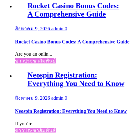
Rocket Casino Bonus Codes:
A Comprehensive Guide
สิงหาคม 9, 2026
admin
0
Rocket Casino Bonus Codes: A Comprehensive Guide
Are you an onlin...
ข่าวประชาสัมพันธ์
Neospin Registration:
Everything You Need to Know
สิงหาคม 9, 2026
admin
0
Neospin Registration: Everything You Need to Know
If you’re ...
ข่าวประชาสัมพันธ์