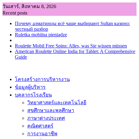
Skip
วันเสาร์, สิงหาคม 8, 2026
to
Recent posts
content
Почему алматинцы всё чаще выбирают Sultan казино:
честный разбор
Ruletka mobilna pieniądze
Roulette Mobil Free Spins: Alles, was Sie wissen müssen
American Roulette Online India for Tablet: A Comprehensive
Guide
โครงสร้างการบริหารงาน
ข้อมูลผู้บริหาร
บุคลากรโรงเรียน
วิทยาศาสตร์และเทคโนโลยี
สุขศึกษาและพลศึกษา
ภาษาต่างประเทศ
คณิตศาสตร์
การงานอาชีพ