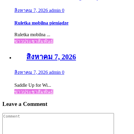
สิงหาคม 7, 2026
admin
0
Ruletka mobilna pieniądze
Ruletka mobilna ...
ข่าวประชาสัมพันธ์
สิงหาคม 7, 2026
สิงหาคม 7, 2026
admin
0
Saddle Up for Wi...
ข่าวประชาสัมพันธ์
Leave a Comment