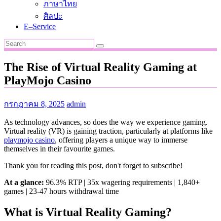
ภาษาไทย
ศิลปะ
E–Service
The Rise of Virtual Reality Gaming at
PlayMojo Casino
กรกฎาคม 8, 2025
admin
As technology advances, so does the way we experience gaming.
Virtual reality (VR) is gaining traction, particularly at platforms like
playmojo casino
, offering players a unique way to immerse
themselves in their favourite games.
Thank you for reading this post, don't forget to subscribe!
At a glance:
96.3% RTP | 35x wagering requirements | 1,840+
games | 23-47 hours withdrawal time
What is Virtual Reality Gaming?