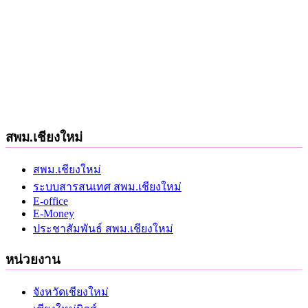
สพม.เชียงใหม่
สพม.เชียงใหม่
ระบบสารสนเทศ สพม.เชียงใหม่
E-office
E-Money
ประชาสัมพันธ์ สพม.เชียงใหม่
หน่วยงาน
จังหวัดเชียงใหม่