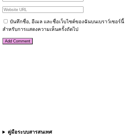
บันทึกชื่อ, อีเมล และชื่อเว็บไซต์ของฉันบนเบราว์เซอร์นี้
สำหรับการแสดงความเห็นครั้งถัดไป
คู่มือระบบสารสนเทศ