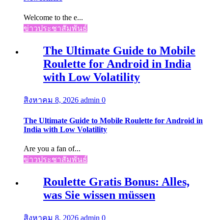
Welcome to the e...
ข่าวประชาสัมพันธ์
The Ultimate Guide to Mobile
Roulette for Android in India
with Low Volatility
สิงหาคม 8, 2026
admin
0
The Ultimate Guide to Mobile Roulette for Android in
India with Low Volatility
Are you a fan of...
ข่าวประชาสัมพันธ์
Roulette Gratis Bonus: Alles,
was Sie wissen müssen
สิงหาคม 8, 2026
admin
0