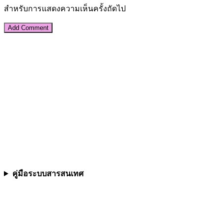
สำหรับการแสดงความเห็นครั้งถัดไป
คู่มือระบบสารสนเทศ