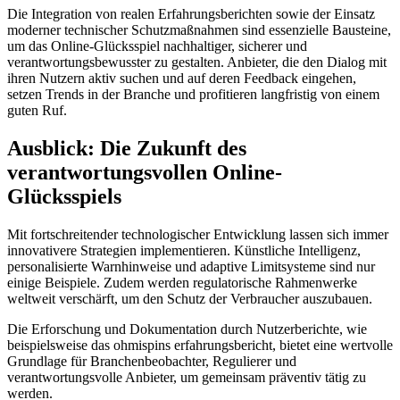
Die Integration von realen Erfahrungsberichten sowie der Einsatz
moderner technischer Schutzmaßnahmen sind essenzielle Bausteine,
um das Online-Glücksspiel nachhaltiger, sicherer und
verantwortungsbewusster zu gestalten. Anbieter, die den Dialog mit
ihren Nutzern aktiv suchen und auf deren Feedback eingehen,
setzen Trends in der Branche und profitieren langfristig von einem
guten Ruf.
Ausblick: Die Zukunft des
verantwortungsvollen Online-
Glücksspiels
Mit fortschreitender technologischer Entwicklung lassen sich immer
innovativere Strategien implementieren. Künstliche Intelligenz,
personalisierte Warnhinweise und adaptive Limitsysteme sind nur
einige Beispiele. Zudem werden regulatorische Rahmenwerke
weltweit verschärft, um den Schutz der Verbraucher auszubauen.
Die Erforschung und Dokumentation durch Nutzerberichte, wie
beispielsweise das ohmispins erfahrungsbericht, bietet eine wertvolle
Grundlage für Branchenbeobachter, Regulierer und
verantwortungsvolle Anbieter, um gemeinsam präventiv tätig zu
werden.