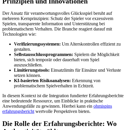
Prinzipien und Innovationen
Der Ansatz für verantwortungsvolles Glücksspiel beruht auf
mehreren Kernprinzipien: Schutz der Spieler vor exzessivem
Spielen, transparente Information und Unterstützung bei
problematischem Verhalten. Die Branche reagiert darauf mit
Technologien wie:
Verifizierungssystemen:
Um Alterskontrollen effizient zu
gestalten.
Selbstausschlussprogrammen:
Spielern die Möglichkeit
bieten, sich temporär oder dauerhaft vom Spiel
auszuschließen.
Limitierungstools:
Einsatzlimits für Einsätze und Verluste
setzen können.
KI-basierten Risikoanalysen:
Erkennung von
problematischem Spielverhalten in Echtzeit.
In diesem Kontext ist die Integration fundierter Erfahrungsberichte
eine bedeutende Ressource, um Einblicke in praktische
Anwendungsfälle zu gewinnen. Hierbei kann ein
ohmispins
erfahrungsbericht
wertvolle Perspektiven bieten.
Die Rolle der Erfahrungsberichte: Wo