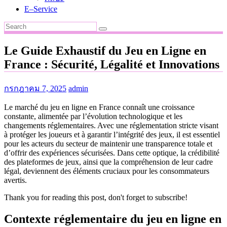
E–Service
Le Guide Exhaustif du Jeu en Ligne en
France : Sécurité, Légalité et Innovations
กรกฎาคม 7, 2025
admin
Le marché du jeu en ligne en France connaît une croissance
constante, alimentée par l’évolution technologique et les
changements réglementaires. Avec une réglementation stricte visant
à protéger les joueurs et à garantir l’intégrité des jeux, il est essentiel
pour les acteurs du secteur de maintenir une transparence totale et
d’offrir des expériences sécurisées. Dans cette optique, la crédibilité
des plateformes de jeux, ainsi que la compréhension de leur cadre
légal, deviennent des éléments cruciaux pour les consommateurs
avertis.
Thank you for reading this post, don't forget to subscribe!
Contexte réglementaire du jeu en ligne en