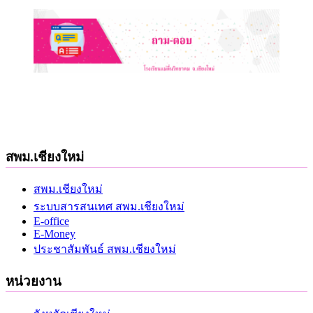
สพม.เชียงใหม่
สพม.เชียงใหม่
ระบบสารสนเทศ สพม.เชียงใหม่
E-office
E-Money
ประชาสัมพันธ์ สพม.เชียงใหม่
หน่วยงาน