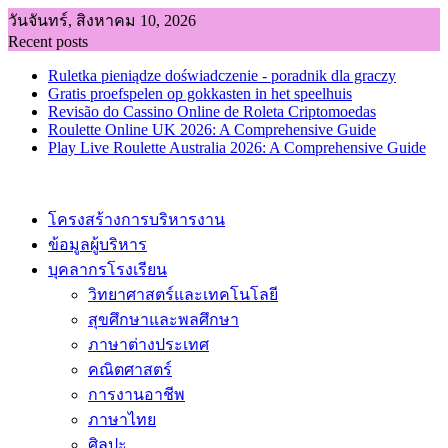
Skip
วันจันทร์, สิงหาคม 10, 2026
to
Recent posts
content
Ruletka pieniądze doświadczenie - poradnik dla graczy
Gratis proefspelen op gokkasten in het speelhuis
Revisão do Cassino Online de Roleta Criptomoedas
Roulette Online UK 2026: A Comprehensive Guide
Play Live Roulette Australia 2026: A Comprehensive Guide
โครงสร้างการบริหารงาน
ข้อมูลผู้บริหาร
บุคลากรโรงเรียน
วิทยาศาสตร์และเทคโนโลยี
สุขศึกษาและพลศึกษา
ภาษาต่างประเทศ
คณิตศาสตร์
การงานอาชีพ
ภาษาไทย
ศิลปะ