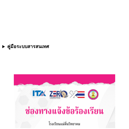
คู่มือระบบสารสนเทศ