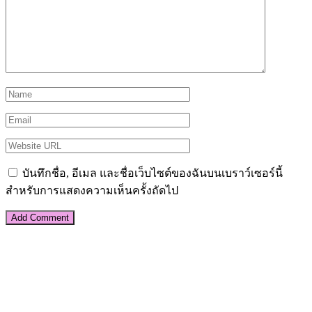
บันทึกชื่อ, อีเมล และชื่อเว็บไซต์ของฉันบนเบราว์เซอร์นี้
สำหรับการแสดงความเห็นครั้งถัดไป