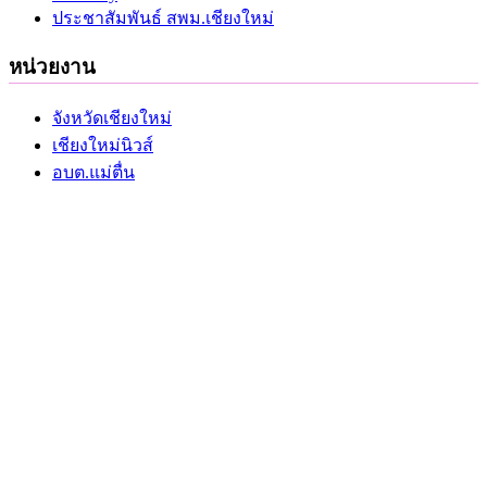
ประชาสัมพันธ์ สพม.เชียงใหม่
หน่วยงาน
จังหวัดเชียงใหม่
เชียงใหม่นิวส์
อบต.แม่ตื่น