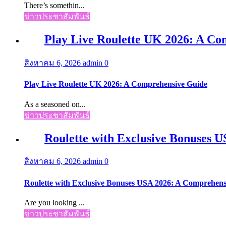
There’s somethin...
ข่าวประชาสัมพันธ์
Play Live Roulette UK 2026: A Co
สิงหาคม 6, 2026
admin
0
Play Live Roulette UK 2026: A Comprehensive Guide
As a seasoned on...
ข่าวประชาสัมพันธ์
Roulette with Exclusive Bonuses 
สิงหาคม 6, 2026
admin
0
Roulette with Exclusive Bonuses USA 2026: A Comprehens
Are you looking ...
ข่าวประชาสัมพันธ์