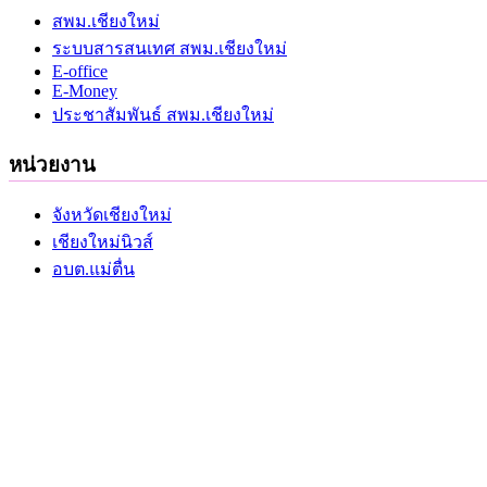
สพม.เชียงใหม่
ระบบสารสนเทศ สพม.เชียงใหม่
E-office
E-Money
ประชาสัมพันธ์ สพม.เชียงใหม่
หน่วยงาน
จังหวัดเชียงใหม่
เชียงใหม่นิวส์
อบต.แม่ตื่น