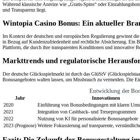
Während klassische Anreize wie „Gratis-Spins“ oder Einzahlungsboni
und Transparenz liegt.
Wintopia Casino Bonus: Ein aktueller Br
Im Kontext der deutschen und europäischen Regulierung gewinnt die
in Bezug auf Kundenzufriedenheit und rechtliche Absicherung. Ein Bei
Plattform, die durch ihre transparenten Konditionen und innovative 
Markttrends und regulatorische Herausfo
Der deutsche Glücksspielmarkt ist durch das GlüStV (Glücksspielstaats
Bonusangeboten walten lassen, um Missbrauch zu vermeiden. Die Ein
Entwicklung der Bo
Jahr
Innovationen
2020
Einführung von Bonusbedingungen mit klaren Ums
2021
Integration von Cashback- und Treueprogrammen
2022
Nutzung von KI für personalisierte Bonusangebote
2023 (Prognose)
Weitere Fokussierung auf transparente, verständlic
Fazit: Die Zukunft der Bonusgestaltung im