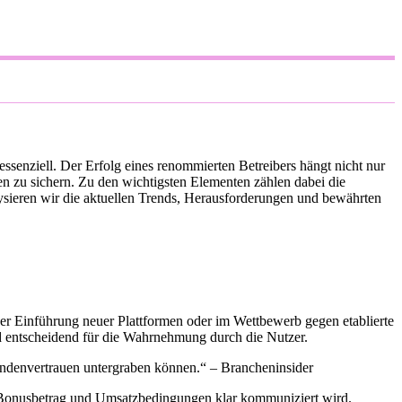
senziell. Der Erfolg eines renommierten Betreibers hängt nicht nur
n zu sichern. Zu den wichtigsten Elementen zählen dabei die
sieren wir die aktuellen Trends, Herausforderungen und bewährten
er Einführung neuer Plattformen oder im Wettbewerb gegen etablierte
d entscheidend für die Wahrnehmung durch die Nutzer.
Kundenvertrauen untergraben können.“ – Brancheninsider
hen Bonusbetrag und Umsatzbedingungen klar kommuniziert wird.