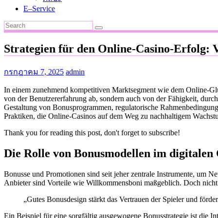
E–Service
Strategien für den Online-Casino-Erfolg:
กรกฎาคม 7, 2025
admin
In einem zunehmend kompetitiven Marktsegment wie dem Online-Glücks
von der Benutzererfahrung ab, sondern auch von der Fähigkeit, durch
Gestaltung von Bonusprogrammen, regulatorische Rahmenbedingungen 
Praktiken, die Online-Casinos auf dem Weg zu nachhaltigem Wachstu
Thank you for reading this post, don't forget to subscribe!
Die Rolle von Bonusmodellen im digitalen 
Bonusse und Promotionen sind seit jeher zentrale Instrumente, um N
Anbieter sind Vorteile wie Willkommensboni maßgeblich. Doch nicht 
„Gutes Bonusdesign stärkt das Vertrauen der Spieler und förd
Ein Beispiel für eine sorgfältig ausgewogene Bonusstrategie ist die