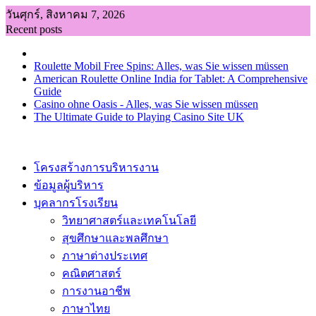
Skip
วันศุกร์, สิงหาคม 7, 2026
to
Recent posts
content
Roulette Mobil Free Spins: Alles, was Sie wissen müssen
American Roulette Online India for Tablet: A Comprehensive
Guide
Casino ohne Oasis - Alles, was Sie wissen müssen
The Ultimate Guide to Playing Casino Site UK
โครงสร้างการบริหารงาน
ข้อมูลผู้บริหาร
บุคลากรโรงเรียน
วิทยาศาสตร์และเทคโนโลยี
สุขศึกษาและพลศึกษา
ภาษาต่างประเทศ
คณิตศาสตร์
การงานอาชีพ
ภาษาไทย