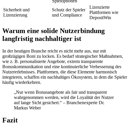
Spieloptionen
Lizenzierte
Sicherheit und
Schutz der Spieler
Plattformen wie
Lizenzierung
und Compliance
DepositWin
Warum eine solide Nutzerbindung
langfristig nachhaltiger ist
In der heutigen Branche reicht es nicht mehr aus, nur mit
großzügigen Boni zu locken. Es bedarf strategischer Maßnahmen,
wie z. B. personalisierte Angebote, extrem transparente
Bonuskommunikation und eine kontinuierliche Verbesserung des
Nutzererlebnisses. Plattformen, die diese Elemente harmonisch
integrieren, schaffen ein nachhaltiges Ökosystem, in dem die Spieler
häufig wiederkehren.
„Nur wenn Bonusangebote als fair und transparent
wahrgenommen werden, wird die Loyalität der Nutzer
auf lange Sicht gesichert.“ – Branchenexperte Dr.
Markus Weber
Fazit