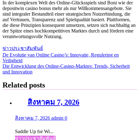
In der komplexen Welt des Online-Glücksspiels sind Boni wie der
depositwin casino bonus mehr als nur Willkommensangebote. Sie
sind integraler Bestandteil einer strategischen Nutzerbindung, die
auf Vertrauen, Transparenz und Spielqualität basiert. Plattformen,
die diese Prinzipien konsequent umsetzen, setzen sich nachhaltig an
der Spitze eines hochkompetitiven Marktes durch und fördern eine
verantwortungsvolle Nutzung.
ข่าวประชาสัมพันธ์
De Evolutie van Online Casino’s: Innovatie, Regulering en
แนะแนว
Veiligheid
Die Entwicklung des Online-Casino-Marktes: Trends, Sicherheit
เรื่อง
und Innovation
Related posts
สิงหาคม 7, 2026
สิงหาคม 7, 2026
admin
0
Saddle Up for Wi...
ข่าวประชาสัมพันธ์