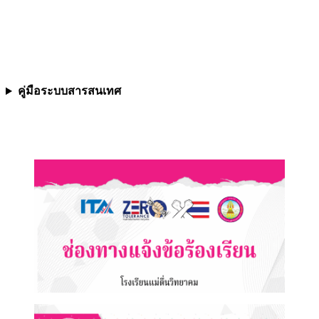
คู่มือระบบสารสนเทศ