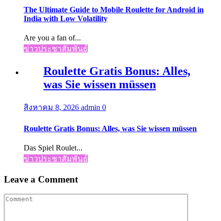
The Ultimate Guide to Mobile Roulette for Android in
India with Low Volatility
Are you a fan of...
ข่าวประชาสัมพันธ์
Roulette Gratis Bonus: Alles,
was Sie wissen müssen
สิงหาคม 8, 2026
admin
0
Roulette Gratis Bonus: Alles, was Sie wissen müssen
Das Spiel Roulet...
ข่าวประชาสัมพันธ์
Leave a Comment