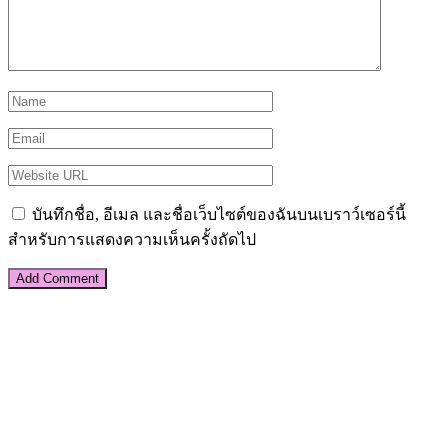
บันทึกชื่อ, อีเมล และชื่อเว็บไซต์ของฉันบนเบราว์เซอร์นี้
สำหรับการแสดงความเห็นครั้งถัดไป