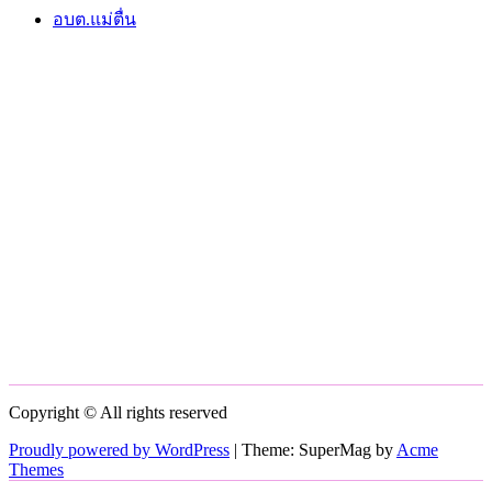
อบต.แม่ตื่น
Copyright © All rights reserved
Proudly powered by WordPress
|
Theme: SuperMag by
Acme
Themes