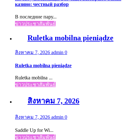
казино: честный разбор
В последние пару...
ข่าวประชาสัมพันธ์
Ruletka mobilna pieniądze
สิงหาคม 7, 2026
admin
0
Ruletka mobilna pieniądze
Ruletka mobilna ...
ข่าวประชาสัมพันธ์
สิงหาคม 7, 2026
สิงหาคม 7, 2026
admin
0
Saddle Up for Wi...
ข่าวประชาสัมพันธ์