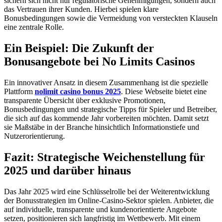
sichern sich nicht nur regulatorische Genehmigungen, sondern auch
das Vertrauen ihrer Kunden. Hierbei spielen klare
Bonusbedingungen sowie die Vermeidung von versteckten Klauseln
eine zentrale Rolle.
Ein Beispiel: Die Zukunft der
Bonusangebote bei No Limits Casinos
Ein innovativer Ansatz in diesem Zusammenhang ist die spezielle
Plattform
nolimit casino bonus 2025
. Diese Webseite bietet eine
transparente Übersicht über exklusive Promotionen,
Bonusbedingungen und strategische Tipps für Spieler und Betreiber,
die sich auf das kommende Jahr vorbereiten möchten. Damit setzt
sie Maßstäbe in der Branche hinsichtlich Informationstiefe und
Nutzerorientierung.
Fazit: Strategische Weichenstellung für
2025 und darüber hinaus
Das Jahr 2025 wird eine Schlüsselrolle bei der Weiterentwicklung
der Bonusstrategien im Online-Casino-Sektor spielen. Anbieter, die
auf individuelle, transparente und kundenorientierte Angebote
setzen, positionieren sich langfristig im Wettbewerb. Mit einem