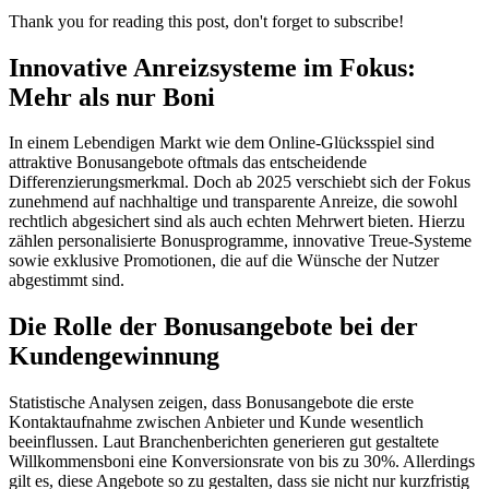
Thank you for reading this post, don't forget to subscribe!
Innovative Anreizsysteme im Fokus:
Mehr als nur Boni
In einem Lebendigen Markt wie dem Online-Glücksspiel sind
attraktive Bonusangebote oftmals das entscheidende
Differenzierungsmerkmal. Doch ab 2025 verschiebt sich der Fokus
zunehmend auf nachhaltige und transparente Anreize, die sowohl
rechtlich abgesichert sind als auch echten Mehrwert bieten. Hierzu
zählen personalisierte Bonusprogramme, innovative Treue-Systeme
sowie exklusive Promotionen, die auf die Wünsche der Nutzer
abgestimmt sind.
Die Rolle der Bonusangebote bei der
Kundengewinnung
Statistische Analysen zeigen, dass Bonusangebote die erste
Kontaktaufnahme zwischen Anbieter und Kunde wesentlich
beeinflussen. Laut Branchenberichten generieren gut gestaltete
Willkommensboni eine Konversionsrate von bis zu 30%. Allerdings
gilt es, diese Angebote so zu gestalten, dass sie nicht nur kurzfristig