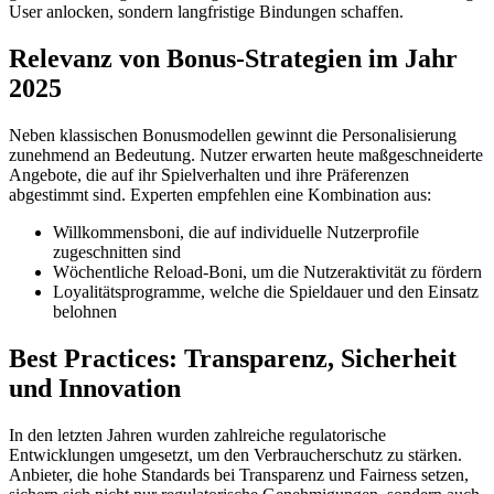
User anlocken, sondern langfristige Bindungen schaffen.
Relevanz von Bonus-Strategien im Jahr
2025
Neben klassischen Bonusmodellen gewinnt die Personalisierung
zunehmend an Bedeutung. Nutzer erwarten heute maßgeschneiderte
Angebote, die auf ihr Spielverhalten und ihre Präferenzen
abgestimmt sind. Experten empfehlen eine Kombination aus:
Willkommensboni, die auf individuelle Nutzerprofile
zugeschnitten sind
Wöchentliche Reload-Boni, um die Nutzeraktivität zu fördern
Loyalitätsprogramme, welche die Spieldauer und den Einsatz
belohnen
Best Practices: Transparenz, Sicherheit
und Innovation
In den letzten Jahren wurden zahlreiche regulatorische
Entwicklungen umgesetzt, um den Verbraucherschutz zu stärken.
Anbieter, die hohe Standards bei Transparenz und Fairness setzen,