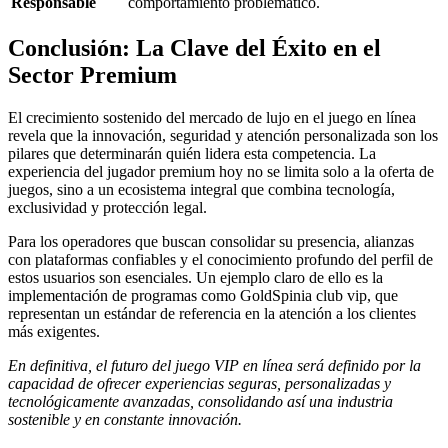
Responsable
comportamiento problemático.
Conclusión: La Clave del Éxito en el
Sector Premium
El crecimiento sostenido del mercado de lujo en el juego en línea
revela que la innovación, seguridad y atención personalizada son los
pilares que determinarán quién lidera esta competencia. La
experiencia del jugador premium hoy no se limita solo a la oferta de
juegos, sino a un ecosistema integral que combina tecnología,
exclusividad y protección legal.
Para los operadores que buscan consolidar su presencia, alianzas
con plataformas confiables y el conocimiento profundo del perfil de
estos usuarios son esenciales. Un ejemplo claro de ello es la
implementación de programas como GoldSpinia club vip, que
representan un estándar de referencia en la atención a los clientes
más exigentes.
En definitiva, el futuro del juego VIP en línea será definido por la
capacidad de ofrecer experiencias seguras, personalizadas y
tecnológicamente avanzadas, consolidando así una industria
sostenible y en constante innovación.