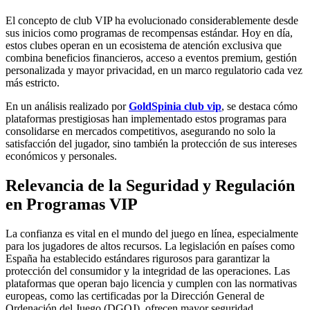
El concepto de club VIP ha evolucionado considerablemente desde
sus inicios como programas de recompensas estándar. Hoy en día,
estos clubes operan en un ecosistema de atención exclusiva que
combina beneficios financieros, acceso a eventos premium, gestión
personalizada y mayor privacidad, en un marco regulatorio cada vez
más estricto.
En un análisis realizado por
GoldSpinia club vip
, se destaca cómo
plataformas prestigiosas han implementado estos programas para
consolidarse en mercados competitivos, asegurando no solo la
satisfacción del jugador, sino también la protección de sus intereses
económicos y personales.
Relevancia de la Seguridad y Regulación
en Programas VIP
La confianza es vital en el mundo del juego en línea, especialmente
para los jugadores de altos recursos. La legislación en países como
España ha establecido estándares rigurosos para garantizar la
protección del consumidor y la integridad de las operaciones. Las
plataformas que operan bajo licencia y cumplen con las normativas
europeas, como las certificadas por la Dirección General de
Ordenación del Juego (DGOJ), ofrecen mayor seguridad.