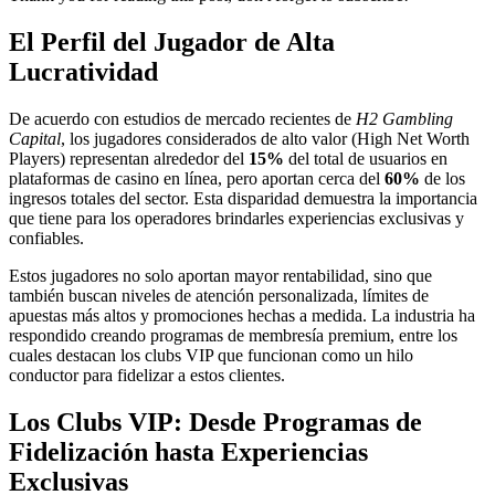
El Perfil del Jugador de Alta
Lucratividad
De acuerdo con estudios de mercado recientes de
H2 Gambling
Capital
, los jugadores considerados de alto valor (High Net Worth
Players) representan alrededor del
15%
del total de usuarios en
plataformas de casino en línea, pero aportan cerca del
60%
de los
ingresos totales del sector. Esta disparidad demuestra la importancia
que tiene para los operadores brindarles experiencias exclusivas y
confiables.
Estos jugadores no solo aportan mayor rentabilidad, sino que
también buscan niveles de atención personalizada, límites de
apuestas más altos y promociones hechas a medida. La industria ha
respondido creando programas de membresía premium, entre los
cuales destacan los clubs VIP que funcionan como un hilo
conductor para fidelizar a estos clientes.
Los Clubs VIP: Desde Programas de
Fidelización hasta Experiencias
Exclusivas