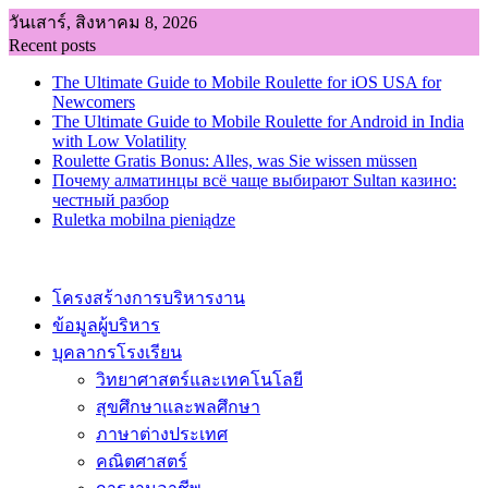
Skip
วันเสาร์, สิงหาคม 8, 2026
to
Recent posts
content
The Ultimate Guide to Mobile Roulette for iOS USA for
Newcomers
The Ultimate Guide to Mobile Roulette for Android in India
with Low Volatility
Roulette Gratis Bonus: Alles, was Sie wissen müssen
Почему алматинцы всё чаще выбирают Sultan казино:
честный разбор
Ruletka mobilna pieniądze
โครงสร้างการบริหารงาน
ข้อมูลผู้บริหาร
บุคลากรโรงเรียน
วิทยาศาสตร์และเทคโนโลยี
สุขศึกษาและพลศึกษา
ภาษาต่างประเทศ
คณิตศาสตร์