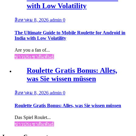
with Low Volatility
สิงหาคม 8, 2026
admin
0
The Ultimate Guide to Mobile Roulette for Android in
India with Low Volatility
Are you a fan of...
ข่าวประชาสัมพันธ์
Roulette Gratis Bonus: Alles,
was Sie wissen müssen
สิงหาคม 8, 2026
admin
0
Roulette Gratis Bonus: Alles, was Sie wissen müssen
Das Spiel Roulet...
ข่าวประชาสัมพันธ์