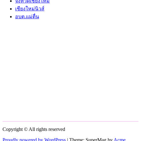
จังหวัดเชียงใหม่
เชียงใหม่นิวส์
อบต.แม่ตื่น
Copyright © All rights reserved
Proudly powered by WordPress
|
Theme: SuperMag by
Acme