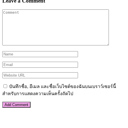
Leave a Comment
บันทึกชื่อ, อีเมล และชื่อเว็บไซต์ของฉันบนเบราว์เซอร์นี้
สำหรับการแสดงความเห็นครั้งถัดไป