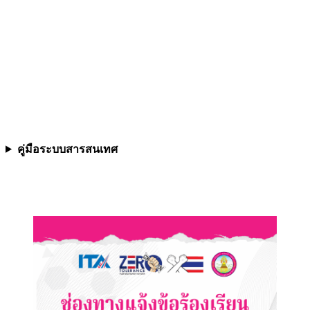
คู่มือระบบสารสนเทศ