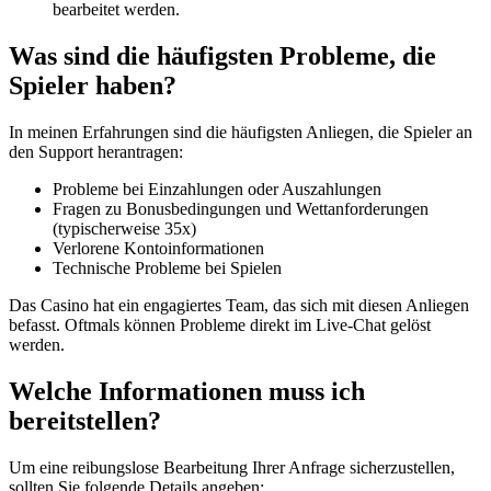
bearbeitet werden.
Was sind die häufigsten Probleme, die
Spieler haben?
In meinen Erfahrungen sind die häufigsten Anliegen, die Spieler an
den Support herantragen:
Probleme bei Einzahlungen oder Auszahlungen
Fragen zu Bonusbedingungen und Wettanforderungen
(typischerweise 35x)
Verlorene Kontoinformationen
Technische Probleme bei Spielen
Das Casino hat ein engagiertes Team, das sich mit diesen Anliegen
befasst. Oftmals können Probleme direkt im Live-Chat gelöst
werden.
Welche Informationen muss ich
bereitstellen?
Um eine reibungslose Bearbeitung Ihrer Anfrage sicherzustellen,
sollten Sie folgende Details angeben: