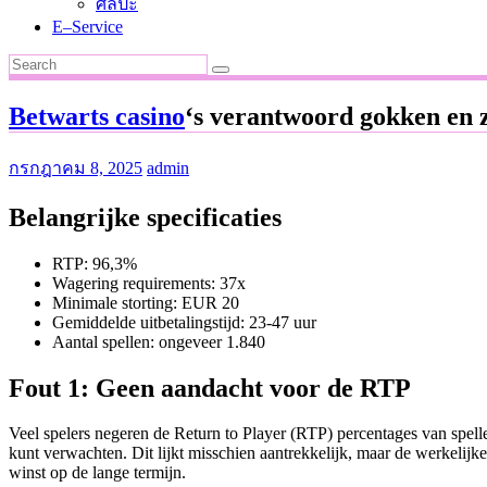
ศิลปะ
E–Service
Betwarts casino
‘s verantwoord gokken en 
กรกฎาคม 8, 2025
admin
Belangrijke specificaties
RTP: 96,3%
Wagering requirements: 37x
Minimale storting: EUR 20
Gemiddelde uitbetalingstijd: 23-47 uur
Aantal spellen: ongeveer 1.840
Fout 1: Geen aandacht voor de RTP
Veel spelers negeren de Return to Player (RTP) percentages van spe
kunt verwachten. Dit lijkt misschien aantrekkelijk, maar de werkelijk
winst op de lange termijn.