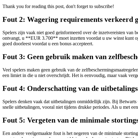
Thank you for reading this post, don't forget to subscribe!
Fout 2: Wagering requirements verkeerd g
Spelers zijn vaak niet goed geïnformeerd over de inzetvereisten van
ontvangt, u **EUR 3.700** moet inzetten voordat u uw winst kunt opne
goed doorleest voordat u een bonus accepteert.
Fout 3: Geen gebruik maken van zelfbesc
Veel spelers maken geen gebruik van de zelfbeschermingsmaatregelen di
een limiet in die u niet overschrijdt. Het is eenvoudig, maar vaak ve
Fout 4: Onderschatting van de uitbetalings
Spelers denken vaak dat uitbetalingen onmiddellijk zijn. Bij Betwart
snelle uitbetalingen, vooral niet tijdens drukke periodes. Als u met ee
Fout 5: Vergeten van de minimale storting
Een andere veelgemaakte fout is het negeren van de minimale stortin