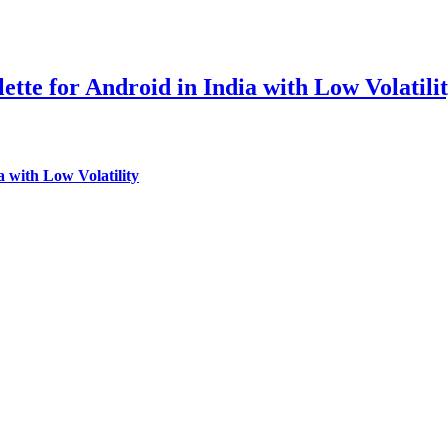
tte for Android in India with Low Volatili
a with Low Volatility