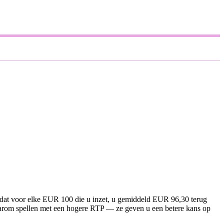
 dat voor elke EUR 100 die u inzet, u gemiddeld EUR 96,30 terug
s daarom spellen met een hogere RTP — ze geven u een betere kans op