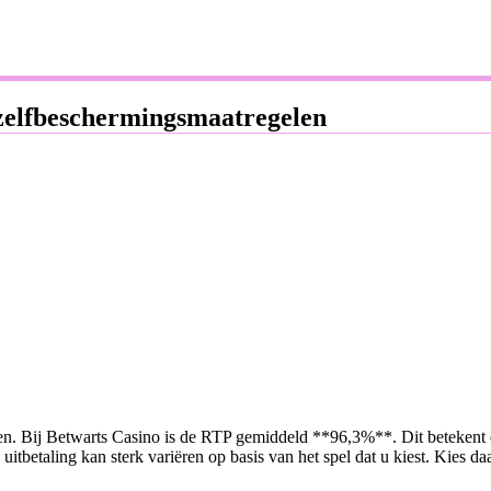
zelfbeschermingsmaatregelen
llen. Bij Betwarts Casino is de RTP gemiddeld **96,3%**. Dit betekent
e uitbetaling kan sterk variëren op basis van het spel dat u kiest. Kie