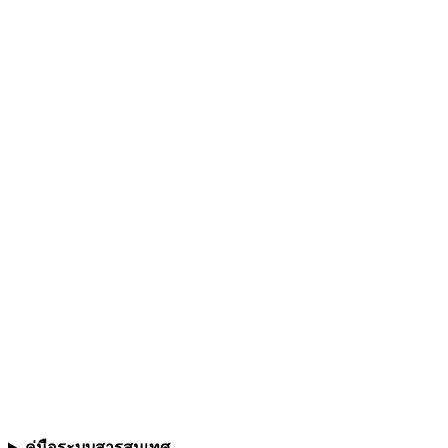
คู่มือระบบสารสนเทศ