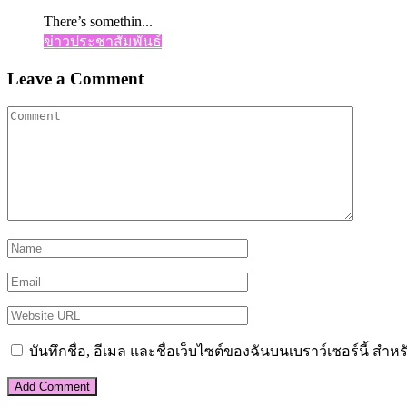
There’s somethin...
ข่าวประชาสัมพันธ์
Leave a Comment
บันทึกชื่อ, อีเมล และชื่อเว็บไซต์ของฉันบนเบราว์เซอร์นี้ ส