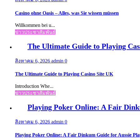
Casino ohne Oasis – Alles, was Sie wissen müssen
Willkommen bei u...
ข่าวประชาสัมพันธ์
The Ultimate Guide to Playing Cas
สิงหาคม 6, 2026
admin
0
The Ultimate Guide to Playing Casino Site UK
Introduction Whe...
ข่าวประชาสัมพันธ์
Playing Poker Online: A Fair Dink
สิงหาคม 6, 2026
admin
0
Playing Poker Online: A Fair Dinkum Guide for Aussie Pla