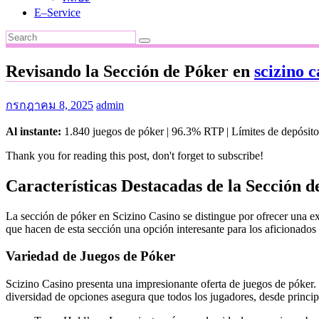
E–Service
Revisando la Sección de Póker en
scizino c
กรกฎาคม 8, 2025
admin
Al instante:
1.840 juegos de póker | 96.3% RTP | Límites de depósit
Thank you for reading this post, don't forget to subscribe!
Características Destacadas de la Sección d
La sección de póker en Scizino Casino se distingue por ofrecer una 
que hacen de esta sección una opción interesante para los aficionados 
Variedad de Juegos de Póker
Scizino Casino presenta una impresionante oferta de juegos de póker
diversidad de opciones asegura que todos los jugadores, desde principi