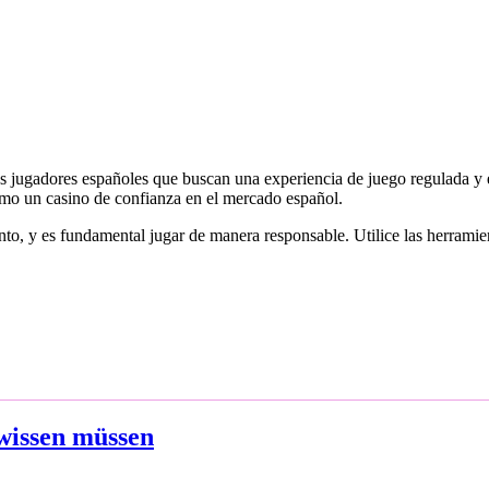
os jugadores españoles que buscan una experiencia de juego regulada y 
omo un casino de confianza en el mercado español.
, y es fundamental jugar de manera responsable. Utilice las herramienta
 wissen müssen