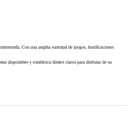
entretenida. Con una amplia variedad de juegos, bonificaciones
s disponibles y establezca límites claros para disfrutar de su