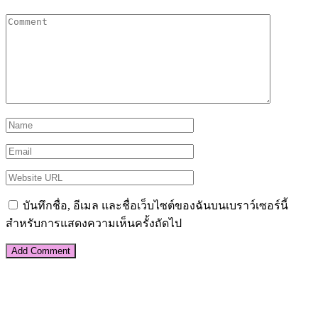
บันทึกชื่อ, อีเมล และชื่อเว็บไซต์ของฉันบนเบราว์เซอร์นี้
สำหรับการแสดงความเห็นครั้งถัดไป