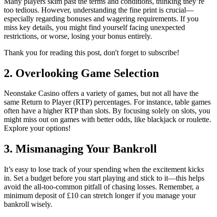
Many players skim past the terms and conditions, thinking they’re
too tedious. However, understanding the fine print is crucial—
especially regarding bonuses and wagering requirements. If you
miss key details, you might find yourself facing unexpected
restrictions, or worse, losing your bonus entirely.
Thank you for reading this post, don't forget to subscribe!
2. Overlooking Game Selection
Neonstake Casino offers a variety of games, but not all have the
same Return to Player (RTP) percentages. For instance, table games
often have a higher RTP than slots. By focusing solely on slots, you
might miss out on games with better odds, like blackjack or roulette.
Explore your options!
3. Mismanaging Your Bankroll
It’s easy to lose track of your spending when the excitement kicks
in. Set a budget before you start playing and stick to it—this helps
avoid the all-too-common pitfall of chasing losses. Remember, a
minimum deposit of £10 can stretch longer if you manage your
bankroll wisely.