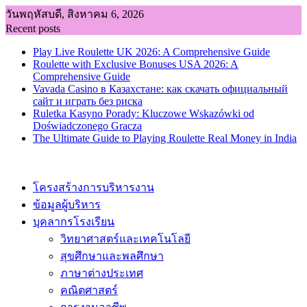
Skip
วันพฤหัสบดี, สิงหาคม 6, 2026
to
Recent posts
content
Play Live Roulette UK 2026: A Comprehensive Guide
Roulette with Exclusive Bonuses USA 2026: A
Comprehensive Guide
Vavada Casino в Казахстане: как скачать официальный
сайт и играть без риска
Ruletka Kasyno Porady: Kluczowe Wskazówki od
Doświadczonego Gracza
The Ultimate Guide to Playing Roulette Real Money in India
โครงสร้างการบริหารงาน
ข้อมูลผู้บริหาร
บุคลากรโรงเรียน
วิทยาศาสตร์และเทคโนโลยี
สุขศึกษาและพลศึกษา
ภาษาต่างประเทศ
คณิตศาสตร์