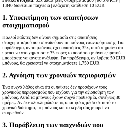
Γενικά στοιχεία:
35x απαιτήσεις στοιχηματισμού | 96.3% RTP |
1,840 διαθέσιμα παιχνίδια | ελάχιστη κατάθεση 10 EUR
1. Υποεκτίμηση των απαιτήσεων
στοιχηματισμού
Πολλοί παίκτες δεν δίνουν σημασία στις απαιτήσεις
στοιχηματισμού που συνοδεύουν τα μπόνους επαναφόρτωσης. Για
παράδειγμα, αν το μπόνους έχει απαιτήσεις 35x, αυτό σημαίνει ότι
πρέπει να στοιχηματίσετε 35 φορές το ποσό του μπόνους προτού
μπορέσετε να κάνετε ανάληψη. Για παράδειγμα, αν λάβετε 50 EUR
μπόνους, θα χρειαστεί να στοιχηματίσετε 1,750 EUR.
2. Αγνόηση των χρονικών περιορισμών
Ένα συχνό λάθος είναι ότι οι παίκτες δεν προσέχουν τους
χρονικούς περιορισμούς που ισχύουν για την αξιοποίηση των
μπόνους. Αυτά τα μπόνους έχουν συχνά προθεσμία, συνήθως 30
ημέρες. Αν δεν ολοκληρώσετε τις απαιτήσεις μέσα σε αυτό το
χρονικό διάστημα, το μπόνους και τα κέρδη σας μπορεί να
ακυρωθούν.
3. Παράβλεψη των παιχνιδιών που