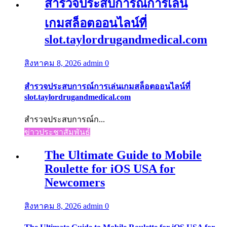
สำรวจประสบการณ์การเล่น
เกมสล็อตออนไลน์ที่
slot.taylordrugandmedical.com
สิงหาคม 8, 2026
admin
0
สำรวจประสบการณ์การเล่นเกมสล็อตออนไลน์ที่
slot.taylordrugandmedical.com
สำรวจประสบการณ์ก...
ข่าวประชาสัมพันธ์
The Ultimate Guide to Mobile
Roulette for iOS USA for
Newcomers
สิงหาคม 8, 2026
admin
0