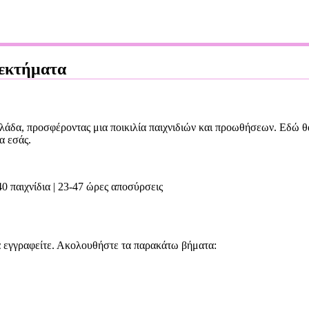
νεκτήματα
λάδα, προσφέροντας μια ποικιλία παιχνιδιών και προωθήσεων. Εδώ θα
α εσάς.
0 παιχνίδια | 23-47 ώρες αποσύρσεις
να εγγραφείτε. Ακολουθήστε τα παρακάτω βήματα: