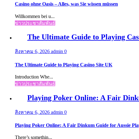
Casino ohne Oasis – Alles, was Sie wissen müssen
Willkommen bei u...
ข่าวประชาสัมพันธ์
The Ultimate Guide to Playing Cas
สิงหาคม 6, 2026
admin
0
The Ultimate Guide to Playing Casino Site UK
Introduction Whe...
ข่าวประชาสัมพันธ์
Playing Poker Online: A Fair Dink
สิงหาคม 6, 2026
admin
0
Playing Poker Online: A Fair Dinkum Guide for Aussie Pla
There’s somethin...