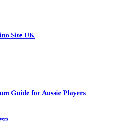
ino Site UK
um Guide for Aussie Players
yers