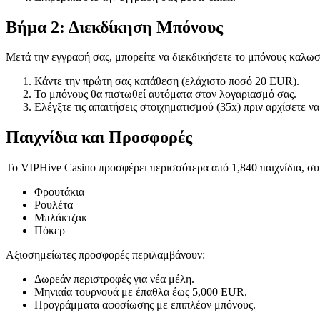
Βήμα 2: Διεκδίκηση Μπόνους
Μετά την εγγραφή σας, μπορείτε να διεκδικήσετε το μπόνους καλω
Κάντε την πρώτη σας κατάθεση (ελάχιστο ποσό 20 EUR).
Το μπόνους θα πιστωθεί αυτόματα στον λογαριασμό σας.
Ελέγξτε τις απαιτήσεις στοιχηματισμού (35x) πριν αρχίσετε να
Παιχνίδια και Προσφορές
Το VIPHive Casino προσφέρει περισσότερα από 1,840 παιχνίδια, 
Φρουτάκια
Ρουλέτα
Μπλάκτζακ
Πόκερ
Αξιοσημείωτες προσφορές περιλαμβάνουν:
Δωρεάν περιστροφές για νέα μέλη.
Μηνιαία τουρνουά με έπαθλα έως 5,000 EUR.
Προγράμματα αφοσίωσης με επιπλέον μπόνους.