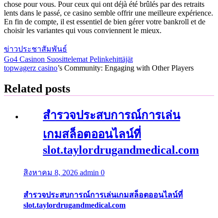
chose pour vous. Pour ceux qui ont déjà été brûlés par des retraits
lents dans le passé, ce casino semble offrir une meilleure expérience.
En fin de compte, il est essentiel de bien gérer votre bankroll et de
choisir les variantes qui vous conviennent le mieux.
ข่าวประชาสัมพันธ์
Go4 Casinon Suosittelemat Pelinkehittäjät
แนะแนว
topwagerz casino
’s Community: Engaging with Other Players
เรื่อง
Related posts
สำรวจประสบการณ์การเล่น
เกมสล็อตออนไลน์ที่
slot.taylordrugandmedical.com
สิงหาคม 8, 2026
admin
0
สำรวจประสบการณ์การเล่นเกมสล็อตออนไลน์ที่
slot.taylordrugandmedical.com