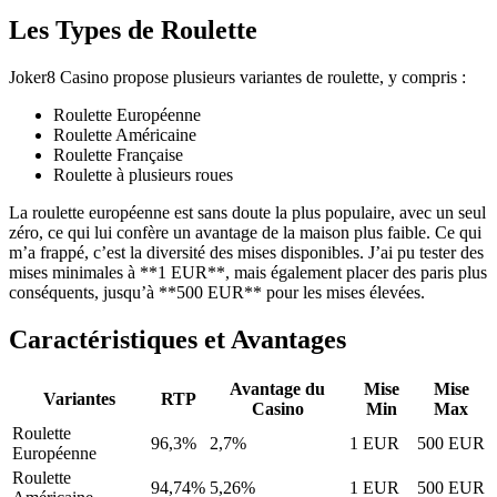
Les Types de Roulette
Joker8 Casino propose plusieurs variantes de roulette, y compris :
Roulette Européenne
Roulette Américaine
Roulette Française
Roulette à plusieurs roues
La roulette européenne est sans doute la plus populaire, avec un seul
zéro, ce qui lui confère un avantage de la maison plus faible. Ce qui
m’a frappé, c’est la diversité des mises disponibles. J’ai pu tester des
mises minimales à **1 EUR**, mais également placer des paris plus
conséquents, jusqu’à **500 EUR** pour les mises élevées.
Caractéristiques et Avantages
Avantage du
Mise
Mise
Variantes
RTP
Casino
Min
Max
Roulette
96,3%
2,7%
1 EUR
500 EUR
Européenne
Roulette
94,74%
5,26%
1 EUR
500 EUR