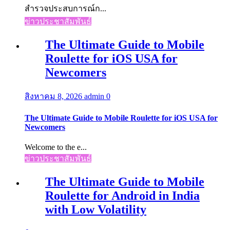
สำรวจประสบการณ์ก...
ข่าวประชาสัมพันธ์
The Ultimate Guide to Mobile
Roulette for iOS USA for
Newcomers
สิงหาคม 8, 2026
admin
0
The Ultimate Guide to Mobile Roulette for iOS USA for
Newcomers
Welcome to the e...
ข่าวประชาสัมพันธ์
The Ultimate Guide to Mobile
Roulette for Android in India
with Low Volatility