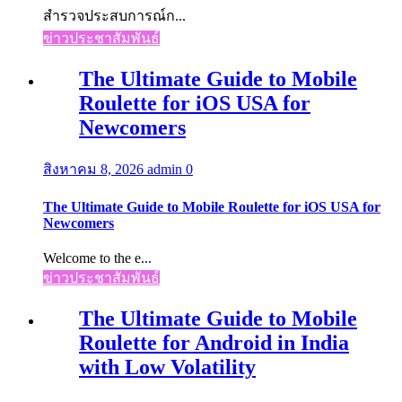
สำรวจประสบการณ์ก...
ข่าวประชาสัมพันธ์
The Ultimate Guide to Mobile
Roulette for iOS USA for
Newcomers
สิงหาคม 8, 2026
admin
0
The Ultimate Guide to Mobile Roulette for iOS USA for
Newcomers
Welcome to the e...
ข่าวประชาสัมพันธ์
The Ultimate Guide to Mobile
Roulette for Android in India
with Low Volatility