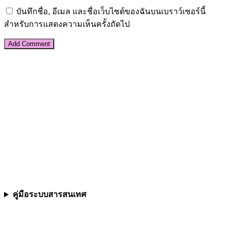
บันทึกชื่อ, อีเมล และชื่อเว็บไซต์ของฉันบนเบราว์เซอร์นี้
สำหรับการแสดงความเห็นครั้งถัดไป
คู่มือระบบสารสนเทศ