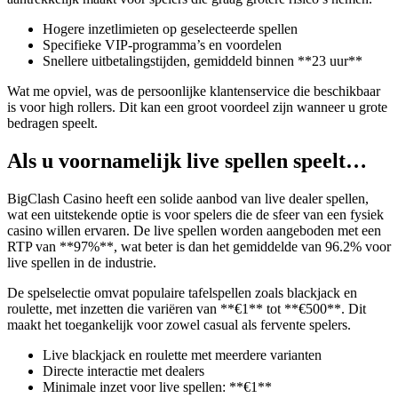
Hogere inzetlimieten op geselecteerde spellen
Specifieke VIP-programma’s en voordelen
Snellere uitbetalingstijden, gemiddeld binnen **23 uur**
Wat me opviel, was de persoonlijke klantenservice die beschikbaar
is voor high rollers. Dit kan een groot voordeel zijn wanneer u grote
bedragen speelt.
Als u voornamelijk live spellen speelt…
BigClash Casino heeft een solide aanbod van live dealer spellen,
wat een uitstekende optie is voor spelers die de sfeer van een fysiek
casino willen ervaren. De live spellen worden aangeboden met een
RTP van **97%**, wat beter is dan het gemiddelde van 96.2% voor
live spellen in de industrie.
De spelselectie omvat populaire tafelspellen zoals blackjack en
roulette, met inzetten die variëren van **€1** tot **€500**. Dit
maakt het toegankelijk voor zowel casual als fervente spelers.
Live blackjack en roulette met meerdere varianten
Directe interactie met dealers
Minimale inzet voor live spellen: **€1**