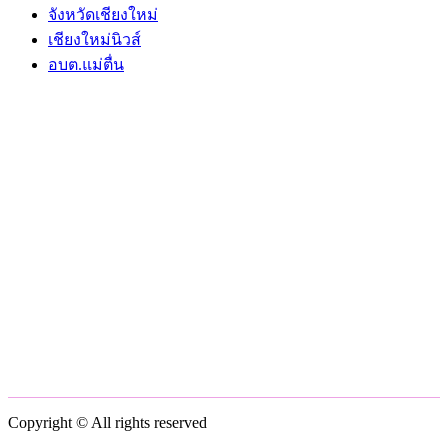
จังหวัดเชียงใหม่
เชียงใหม่นิวส์
อบต.แม่ตื่น
Copyright © All rights reserved