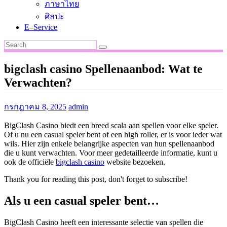
ภาษาไทย
ศิลปะ
E–Service
bigclash casino Spellenaanbod: Wat te
Verwachten?
กรกฎาคม 8, 2025
admin
BigClash Casino biedt een breed scala aan spellen voor elke speler.
Of u nu een casual speler bent of een high roller, er is voor ieder wat
wils. Hier zijn enkele belangrijke aspecten van hun spellenaanbod
die u kunt verwachten. Voor meer gedetailleerde informatie, kunt u
ook de officiële
bigclash casino
website bezoeken.
Thank you for reading this post, don't forget to subscribe!
Als u een casual speler bent…
BigClash Casino heeft een interessante selectie van spellen die