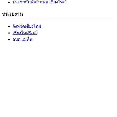
ประชาสัมพันธ์ สพม.เชียงใหม่
หน่วยงาน
จังหวัดเชียงใหม่
เชียงใหม่นิวส์
อบต.แม่ตื่น