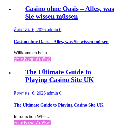
Casino ohne Oasis – Alles, was
Sie wissen müssen
สิงหาคม 6, 2026
admin
0
Casino ohne Oasis – Alles, was Sie wissen müssen
Willkommen bei u...
ข่าวประชาสัมพันธ์
The Ultimate Guide to
Playing Casino Site UK
สิงหาคม 6, 2026
admin
0
The Ultimate Guide to Playing Casino Site UK
Introduction Whe...
ข่าวประชาสัมพันธ์