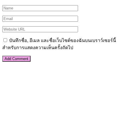
บันทึกชื่อ, อีเมล และชื่อเว็บไซต์ของฉันบนเบราว์เซอร์นี้
สำหรับการแสดงความเห็นครั้งถัดไป