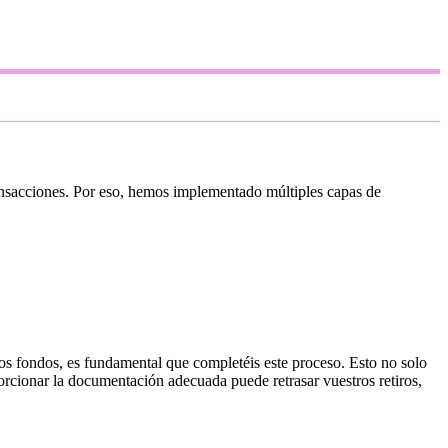
ransacciones. Por eso, hemos implementado múltiples capas de
os fondos, es fundamental que completéis este proceso. Esto no solo
rcionar la documentación adecuada puede retrasar vuestros retiros,