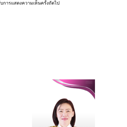
ำหรับการแสดงความเห็นครั้งถัดไป