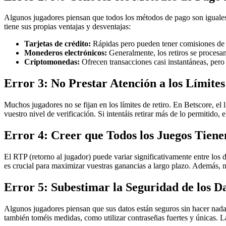
Algunos jugadores piensan que todos los métodos de pago son iguales,
tiene sus propias ventajas y desventajas:
Tarjetas de crédito:
Rápidas pero pueden tener comisiones de 
Monederos electrónicos:
Generalmente, los retiros se procesa
Criptomonedas:
Ofrecen transacciones casi instantáneas, pero 
Error 3: No Prestar Atención a los Límites
Muchos jugadores no se fijan en los límites de retiro. En Betscore,
vuestro nivel de verificación. Si intentáis retirar más de lo permitido,
Error 4: Creer que Todos los Juegos Tien
El RTP (retorno al jugador) puede variar significativamente entre los
es crucial para maximizar vuestras ganancias a largo plazo. Además, no
Error 5: Subestimar la Seguridad de los D
Algunos jugadores piensan que sus datos están seguros sin hacer nada.
también toméis medidas, como utilizar contraseñas fuertes y únicas. 