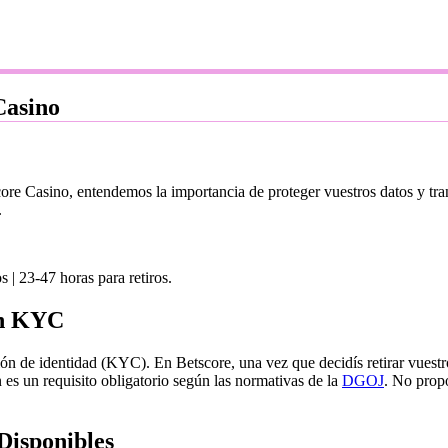
Casino
tscore Casino, entendemos la importancia de proteger vuestros datos y t
.
 | 23-47 horas para retiros.
ón KYC
ón de identidad (KYC). En Betscore, una vez que decidís retirar vuestr
 es un requisito obligatorio según las normativas de la
DGOJ
. No propo
Disponibles