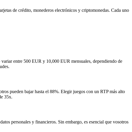
tarjetas de crédito, monederos electrónicos y criptomonedas. Cada uno
uede variar entre 500 EUR y 10,000 EUR mensuales, dependiendo de
tudes.
 otros pueden bajar hasta el 88%. Elegir juegos con un RTP más alto
de 35x.
datos personales y financieros. Sin embargo, es esencial que vosotros