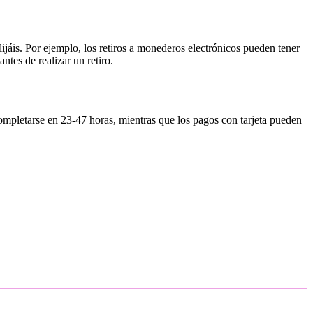
ijáis. Por ejemplo, los retiros a monederos electrónicos pueden tener
ntes de realizar un retiro.
ompletarse en 23-47 horas, mientras que los pagos con tarjeta pueden