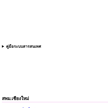
คู่มือระบบสารสนเทศ
สพม.เชียงใหม่