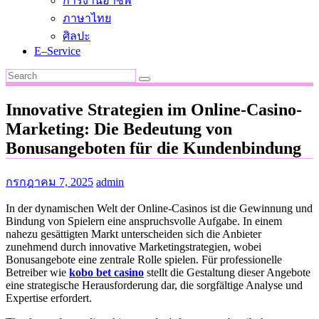
การงานอาชีพ
ภาษาไทย
ศิลปะ
E–Service
Innovative Strategien im Online-Casino-
Marketing: Die Bedeutung von
Bonusangeboten für die Kundenbindung
กรกฎาคม 7, 2025
admin
In der dynamischen Welt der Online-Casinos ist die Gewinnung und
Bindung von Spielern eine anspruchsvolle Aufgabe. In einem
nahezu gesättigten Markt unterscheiden sich die Anbieter
zunehmend durch innovative Marketingstrategien, wobei
Bonusangebote eine zentrale Rolle spielen. Für professionelle
Betreiber wie
kobo bet casino
stellt die Gestaltung dieser Angebote
eine strategische Herausforderung dar, die sorgfältige Analyse und
Expertise erfordert.