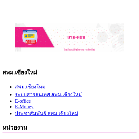
สพม.เชียงใหม่
สพม.เชียงใหม่
ระบบสารสนเทศ สพม.เชียงใหม่
E-office
E-Money
ประชาสัมพันธ์ สพม.เชียงใหม่
หน่วยงาน