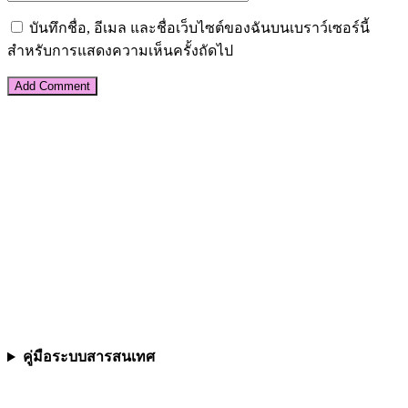
บันทึกชื่อ, อีเมล และชื่อเว็บไซต์ของฉันบนเบราว์เซอร์นี้
สำหรับการแสดงความเห็นครั้งถัดไป
คู่มือระบบสารสนเทศ