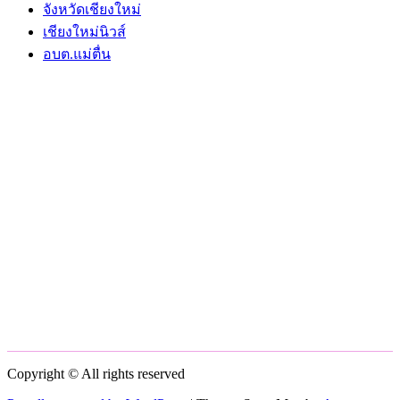
จังหวัดเชียงใหม่
เชียงใหม่นิวส์
อบต.แม่ตื่น
Copyright © All rights reserved