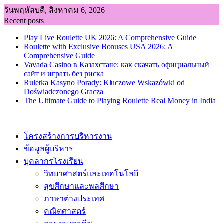
Skip
วันพฤหัสบดี, สิงหาคม 6, 2026
to
Recent posts
content
Play Live Roulette UK 2026: A Comprehensive Guide
Roulette with Exclusive Bonuses USA 2026: A
Comprehensive Guide
Vavada Casino в Казахстане: как скачать официальный
сайт и играть без риска
Ruletka Kasyno Porady: Kluczowe Wskazówki od
Doświadczonego Gracza
The Ultimate Guide to Playing Roulette Real Money in India
โครงสร้างการบริหารงาน
ข้อมูลผู้บริหาร
บุคลากรโรงเรียน
วิทยาศาสตร์และเทคโนโลยี
สุขศึกษาและพลศึกษา
ภาษาต่างประเทศ
คณิตศาสตร์