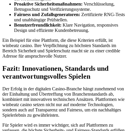
Proaktive Sicherheitsmaßnahmen:
Verschlüsselung,
Betrugsschutz und Verifizierungssysteme.
Fairness und Zufallsgeneratoren:
Zertifizierte RNG-Tests
und unabhängige Prüfstellen.
Benutzerfreundlichkeit:
Klare Navigation, responsives
Design und effiziente Kundenbetreuung.
Ein Beispiel für eine Plattform, die diese Kriterien erfüllt, ist
winbeatz casino. Ihre Verpflichtung zu höchsten Standards im
Bereich Sicherheit und Spielerschutz macht sie zu einer credible
Adresse für anspruchsvolle Nutzer.
Fazit: Innovationen, Standards und
verantwortungsvolles Spielen
Der Erfolg in der digitalen Casino-Branche hängt zunehmend von
der Einhaltung und Übertreffung von Branchenstandards ab,
kombiniert mit innovativen technischen Ansätzen. Plattformen wie
winbeatz casino setzen nicht nur auf moderne Technologien,
sondern auch auf Transparenz und Fairness, um ein nachhaltiges
Spielerlebnis zu gewährleisten.
Für Spieler wird es immer wichtiger, sich auf Plattformen zu
verlassen, die höchste Sicherheits- und Fairness-Standards erfüllen.