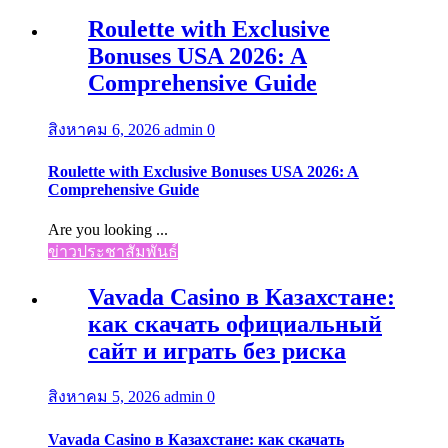
Roulette with Exclusive
Bonuses USA 2026: A
Comprehensive Guide
สิงหาคม 6, 2026
admin
0
Roulette with Exclusive Bonuses USA 2026: A
Comprehensive Guide
Are you looking ...
ข่าวประชาสัมพันธ์
Vavada Casino в Казахстане:
как скачать официальный
сайт и играть без риска
สิงหาคม 5, 2026
admin
0
Vavada Casino в Казахстане: как скачать