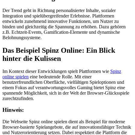
Der Trend geht in Richtung personalisierter Inhalte, sozialer
Integration und spielübergreifender Erlebnisse. Plattformen
entwickeln zunehmend innovative Funktionen, um Nutzer zu
binden und gleichzeitig die Spannung zu erhöhen. Dazu gehören
z.B. Echtzeit-Events, Gamification-Elemente und dynamische
Belohnungssysteme.
Das Beispiel Spinz Online: Ein Blick
hinter die Kulissen
Im Kontext dieser Entwicklungen spielt Plattformen wie
Spinz
online spielen
eine bedeutende Rolle. Mit einer
benutzerfreundlichen Oberfläche, vielfältigen Spieloptionen und
einem Fokus auf verantwortungsvolles Gaming bietet Spinz eine
spannende Möglichkeit, sich in der Welt der Browser-Glücksspiele
zurechtzufinden.
Hinweis:
Die Webseite Spinz online spielen dient als Beispiel für moderne
Browser-basierte Spielangebote, die auf innovationsfähiger Technik
und Nutzerorientierung setzen. Dabei respektiert die Plattform die