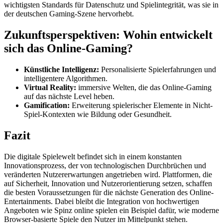
wichtigsten Standards für Datenschutz und Spielintegrität, was sie in
der deutschen Gaming-Szene hervorhebt.
Zukunftsperspektiven: Wohin entwickelt
sich das Online-Gaming?
Künstliche Intelligenz:
Personalisierte Spielerfahrungen und
intelligentere Algorithmen.
Virtual Reality:
immersive Welten, die das Online-Gaming
auf das nächste Level heben.
Gamification:
Erweiterung spielerischer Elemente in Nicht-
Spiel-Kontexten wie Bildung oder Gesundheit.
Fazit
Die digitale Spielewelt befindet sich in einem konstanten
Innovationsprozess, der von technologischen Durchbrüchen und
veränderten Nutzererwartungen angetrieben wird. Plattformen, die
auf Sicherheit, Innovation und Nutzerorientierung setzen, schaffen
die besten Voraussetzungen für die nächste Generation des Online-
Entertainments. Dabei bleibt die Integration von hochwertigen
Angeboten wie Spinz online spielen ein Beispiel dafür, wie moderne
Browser-basierte Spiele den Nutzer im Mittelpunkt stehen.