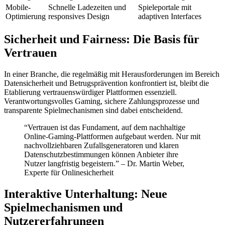
Mobile-
Schnelle Ladezeiten und
Spieleportale mit
Optimierung
responsives Design
adaptiven Interfaces
Sicherheit und Fairness: Die Basis für
Vertrauen
In einer Branche, die regelmäßig mit Herausforderungen im Bereich
Datensicherheit und Betrugsprävention konfrontiert ist, bleibt die
Etablierung vertrauenswürdiger Plattformen essenziell.
Verantwortungsvolles Gaming, sichere Zahlungsprozesse und
transparente Spielmechanismen sind dabei entscheidend.
“Vertrauen ist das Fundament, auf dem nachhaltige
Online-Gaming-Plattformen aufgebaut werden. Nur mit
nachvollziehbaren Zufallsgeneratoren und klaren
Datenschutzbestimmungen können Anbieter ihre
Nutzer langfristig begeistern.” – Dr. Martin Weber,
Experte für Onlinesicherheit
Interaktive Unterhaltung: Neue
Spielmechanismen und
Nutzererfahrungen