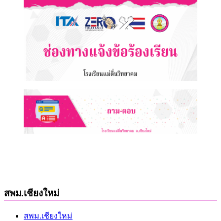
สพม.เชียงใหม่
สพม.เชียงใหม่