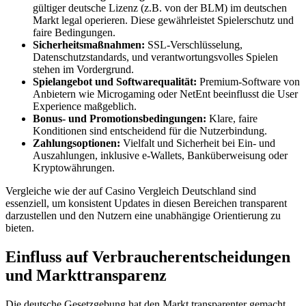
gültiger deutsche Lizenz (z.B. von der BLM) im deutschen
Markt legal operieren. Diese gewährleistet Spielerschutz und
faire Bedingungen.
Sicherheitsmaßnahmen:
SSL-Verschlüsselung,
Datenschutzstandards, und verantwortungsvolles Spielen
stehen im Vordergrund.
Spielangebot und Softwarequalität:
Premium-Software von
Anbietern wie Microgaming oder NetEnt beeinflusst die User
Experience maßgeblich.
Bonus- und Promotionsbedingungen:
Klare, faire
Konditionen sind entscheidend für die Nutzerbindung.
Zahlungsoptionen:
Vielfalt und Sicherheit bei Ein- und
Auszahlungen, inklusive e-Wallets, Banküberweisung oder
Kryptowährungen.
Vergleiche wie der auf Casino Vergleich Deutschland sind
essenziell, um konsistent Updates in diesen Bereichen transparent
darzustellen und den Nutzern eine unabhängige Orientierung zu
bieten.
Einfluss auf Verbraucherentscheidungen
und Markttransparenz
Die deutsche Gesetzgebung hat den Markt transparenter gemacht,