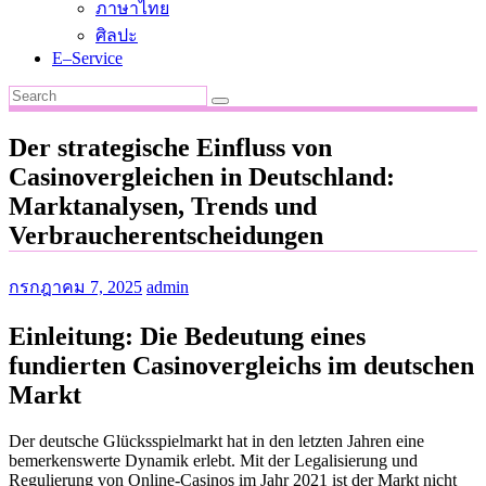
ภาษาไทย
ศิลปะ
E–Service
Der strategische Einfluss von
Casinovergleichen in Deutschland:
Marktanalysen, Trends und
Verbraucherentscheidungen
กรกฎาคม 7, 2025
admin
Einleitung: Die Bedeutung eines
fundierten Casinovergleichs im deutschen
Markt
Der deutsche Glücksspielmarkt hat in den letzten Jahren eine
bemerkenswerte Dynamik erlebt. Mit der Legalisierung und
Regulierung von Online-Casinos im Jahr 2021 ist der Markt nicht