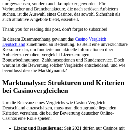
nur gewachsen, sondern auch komplexer geworden. Für
Verbraucher und Branchenakteure, die nach seriösen Anbietern
suchen, ist die Auswahl eines Casinos, das sowohl Sicherheit als
auch attraktive Angebote bietet, essentiell.
Thank you for reading this post, don't forget to subscribe!
In diesem Zusammenhang gewinnt das
Casino Vergleich
Deutschland
zunehmend an Bedeutung. Es stellt eine unverzichtbare
Ressource dar, um fundierte und aktuelle Informationen über
Anbieter zu erhalten, vergleicht Lizenzierungen,
Bonusrbedingungen, Zahlungsoptionen und Kundenservice. Doch
warum ist die Bewertung solcher Vergleiche entscheidend, und wie
beeinflusst dies die Marktdynamik?
Marktanalyse: Strukturen und Kriterien
bei Casinovergleichen
Um die Relevanz eines Vergleichs wie Casino Vergleich
Deutschland einzuschätzen, muss man die zugrunde liegenden
Kriterien verstehen, die bei der Bewertung deutscher Online-
Casinos eine Rolle spielen:
Lizenz und Regulierung:
Seit 2021 dürfen nur Casinos mit