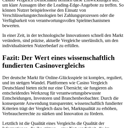
um klare Aussagen über die Leading-Edge-Angebote zu treffen. So
können Nutzer beispielsweise den Einsatz von
Verschlüsselungstechnologien bei Zahlungsprozessen oder die
Verfügbarkeit von verantwortungsvollen Spielmechanismen
bewerten.
In einer Zeit, in der technologische Innovationen schnell den Markt
verändern, sind präzise, aktuelle Vergleiche unerlässlich, um den
individualisierten Nutzerbedarf zu erfüllen.
Fazit: Der Wert eines wissenschaftlich
fundierten Casinovergleichs
Der deutsche Markt für Online-Glücksspiele ist komplex, reguliert,
und im stetigen Wandel. Plattformen wie Casino Vergleich
Deutschland bieten nicht nur eine Übersicht; sie fungieren als
entscheidendes Werkzeug für verantwortungsbewusste
Entscheidungen, Investoren und Branchenbeobachter. Durch die
konsequente Anwendung transparenter, wissenschaftlich fundierter
Kriterien trägt der Vergleich dazu bei, Marktqualität zu erhöhen,
Verbraucherrechte zu stärken und Innovation zu fördern.
Letztlich ist die Qualität eines Vergleichs die Qualität der