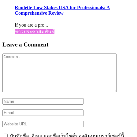
Roulette Low Stakes USA for Professionals: A
Comprehensive Review
If you are a pro...
ข่าวประชาสัมพันธ์
Leave a Comment
บันทึกชื่อ, อีเมล และชื่อเว็บไซต์ของฉันบนเบราว์เซอร์นี้