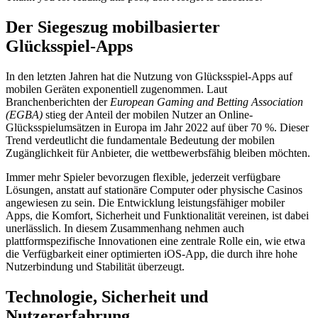
Der Siegeszug mobilbasierter
Glücksspiel-Apps
In den letzten Jahren hat die Nutzung von Glücksspiel-Apps auf
mobilen Geräten exponentiell zugenommen. Laut
Branchenberichten der
European Gaming and Betting Association
(EGBA)
stieg der Anteil der mobilen Nutzer an Online-
Glücksspielumsätzen in Europa im Jahr 2022 auf über
70 %
. Dieser
Trend verdeutlicht die fundamentale Bedeutung der mobilen
Zugänglichkeit für Anbieter, die wettbewerbsfähig bleiben möchten.
Immer mehr Spieler bevorzugen flexible, jederzeit verfügbare
Lösungen, anstatt auf stationäre Computer oder physische Casinos
angewiesen zu sein. Die Entwicklung leistungsfähiger mobiler
Apps, die Komfort, Sicherheit und Funktionalität vereinen, ist dabei
unerlässlich. In diesem Zusammenhang nehmen auch
plattformspezifische Innovationen eine zentrale Rolle ein, wie etwa
die Verfügbarkeit einer optimierten iOS-App, die durch ihre hohe
Nutzerbindung und Stabilität überzeugt.
Technologie, Sicherheit und
Nutzererfahrung