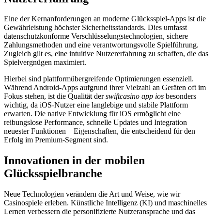
Eine der Kernanforderungen an moderne Glücksspiel-Apps ist die
Gewährleistung höchster Sicherheitsstandards. Dies umfasst
datenschutzkonforme Verschlüsselungstechnologien, sichere
Zahlungsmethoden und eine verantwortungsvolle Spielführung.
Zugleich gilt es, eine intuitive Nutzererfahrung zu schaffen, die das
Spielvergnügen maximiert.
Hierbei sind plattformübergreifende Optimierungen essenziell.
Während Android-Apps aufgrund ihrer Vielzahl an Geräten oft im
Fokus stehen, ist die Qualität der
swiftcasino app ios
besonders
wichtig, da iOS-Nutzer eine langlebige und stabile Plattform
erwarten. Die native Entwicklung für iOS ermöglicht eine
reibungslose Performance, schnelle Updates und Integration
neuester Funktionen – Eigenschaften, die entscheidend für den
Erfolg im Premium-Segment sind.
Innovationen in der mobilen
Glücksspielbranche
Neue Technologien verändern die Art und Weise, wie wir
Casinospiele erleben. Künstliche Intelligenz (KI) und maschinelles
Lernen verbessern die personifizierte Nutzeransprache und das