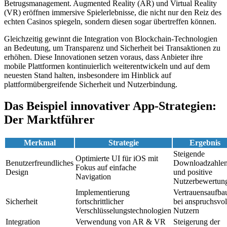
Betrugsmanagement. Augmented Reality (AR) und Virtual Reality
(VR) eröffnen immersive Spielerlebnisse, die nicht nur den Reiz des
echten Casinos spiegeln, sondern diesen sogar übertreffen können.
Gleichzeitig gewinnt die Integration von Blockchain-Technologien
an Bedeutung, um Transparenz und Sicherheit bei Transaktionen zu
erhöhen. Diese Innovationen setzen voraus, dass Anbieter ihre
mobile Plattformen kontinuierlich weiterentwickeln und auf dem
neuesten Stand halten, insbesondere im Hinblick auf
plattformübergreifende Sicherheit und Nutzerbindung.
Das Beispiel innovativer App-Strategien:
Der Marktführer
Merkmal
Strategie
Ergebnis
Steigende
Optimierte UI für iOS mit
Benutzerfreundliches
Downloadzahle
Fokus auf einfache
Design
und positive
Navigation
Nutzerbewertun
Implementierung
Vertrauensaufba
Sicherheit
fortschrittlicher
bei anspruchsvol
Verschlüsselungstechnologien
Nutzern
Integration
Verwendung von AR & VR
Steigerung der