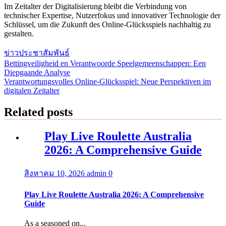
Im Zeitalter der Digitalisierung bleibt die Verbindung von
technischer Expertise, Nutzerfokus und innovativer Technologie der
Schlüssel, um die Zukunft des Online-Glücksspiels nachhaltig zu
gestalten.
ข่าวประชาสัมพันธ์
Bettingveiligheid en Verantwoorde Speelgemeenschappen: Een
แนะแนว
Diepgaande Analyse
Verantwortungsvolles Online-Glücksspiel: Neue Perspektiven im
เรื่อง
digitalen Zeitalter
Related posts
Play Live Roulette Australia
2026: A Comprehensive Guide
สิงหาคม 10, 2026
admin
0
Play Live Roulette Australia 2026: A Comprehensive
Guide
As a seasoned on...