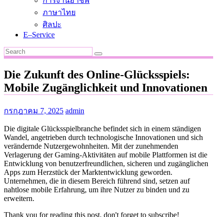
การงานอาชีพ
ภาษาไทย
ศิลปะ
E–Service
Die Zukunft des Online-Glücksspiels:
Mobile Zugänglichkeit und Innovationen
กรกฎาคม 7, 2025
admin
Die digitale Glücksspielbranche befindet sich in einem ständigen
Wandel, angetrieben durch technologische Innovationen und sich
verändernde Nutzergewohnheiten. Mit der zunehmenden
Verlagerung der Gaming-Aktivitäten auf mobile Plattformen ist die
Entwicklung von benutzerfreundlichen, sicheren und zugänglichen
Apps zum Herzstück der Marktentwicklung geworden.
Unternehmen, die in diesem Bereich führend sind, setzen auf
nahtlose mobile Erfahrung, um ihre Nutzer zu binden und zu
erweitern.
Thank you for reading this post, don't forget to subscribe!