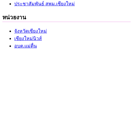
ประชาสัมพันธ์ สพม.เชียงใหม่
หน่วยงาน
จังหวัดเชียงใหม่
เชียงใหม่นิวส์
อบต.แม่ตื่น