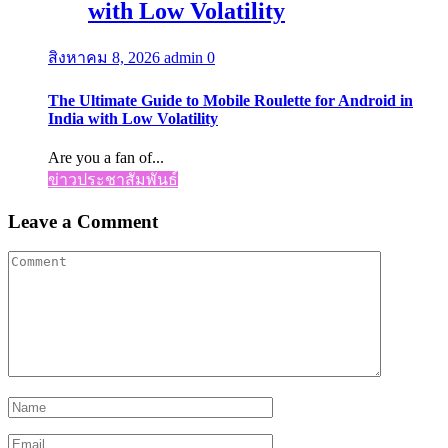
with Low Volatility
สิงหาคม 8, 2026
admin
0
The Ultimate Guide to Mobile Roulette for Android in
India with Low Volatility
Are you a fan of...
ข่าวประชาสัมพันธ์
Leave a Comment