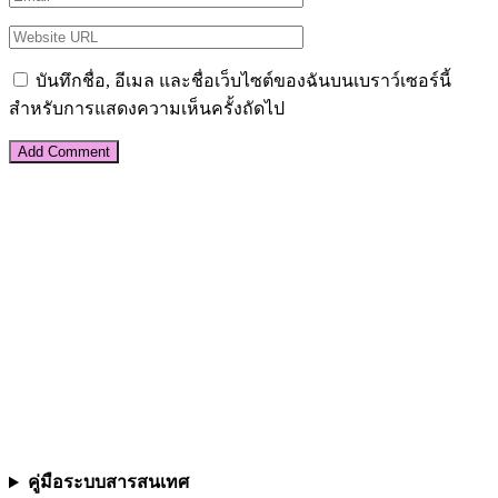
บันทึกชื่อ, อีเมล และชื่อเว็บไซต์ของฉันบนเบราว์เซอร์นี้
สำหรับการแสดงความเห็นครั้งถัดไป
คู่มือระบบสารสนเทศ