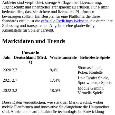
Anbieter sind verpflichtet, strenge Auflagen bei Lizenzierung,
Jugendschutz und finanzieller Transparenz zu erfüllen. Für Nutzer
bedeutet dies, dass sie sichere und lizenzierte Plattformen
bevorzugen sollten. Ein Beispiel für eine Plattform, die diese
Standards erfüllt, ist die
offizielle RedKings Webseite
, die durch ihre
Zulassung und transparenten Angebote eine glaubwürdige
Anlaufstelle für Spieler darstellt.
Marktdaten und Trends
Umsatz in
Jahr
Deutschland (Mrd.
Wachstumsrate
Beliebteste Spiele
€)
Slotmaschinen,
2020
2,3
8,4%
Poker, Roulette
Live Dealer Spiele,
2021
2,7
17,4%
Sportwetten, eSports
Mobile Gaming,
2022
3,2
18,5%
Virtuelle Spiele
Diese Daten verdeutlichen, wie stark der Markt wächst, wobei
mobile Plattformen und innovative Spielangebote die Haupttreiber
sind. Anbieter, die auf die aktuelle technologische Entwicklung