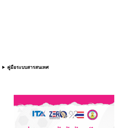
คู่มือระบบสารสนเทศ