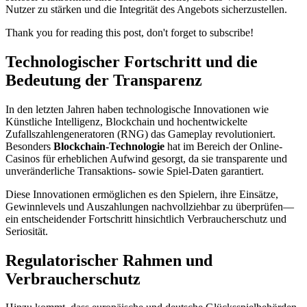
Nutzer zu stärken und die Integrität des Angebots sicherzustellen.
Thank you for reading this post, don't forget to subscribe!
Technologischer Fortschritt und die
Bedeutung der Transparenz
In den letzten Jahren haben technologische Innovationen wie
Künstliche Intelligenz, Blockchain und hochentwickelte
Zufallszahlengeneratoren (RNG) das Gameplay revolutioniert.
Besonders
Blockchain-Technologie
hat im Bereich der Online-
Casinos für erheblichen Aufwind gesorgt, da sie transparente und
unveränderliche Transaktions- sowie Spiel-Daten garantiert.
Diese Innovationen ermöglichen es den Spielern, ihre Einsätze,
Gewinnlevels und Auszahlungen nachvollziehbar zu überprüfen—
ein entscheidender Fortschritt hinsichtlich Verbraucherschutz und
Seriosität.
Regulatorischer Rahmen und
Verbraucherschutz