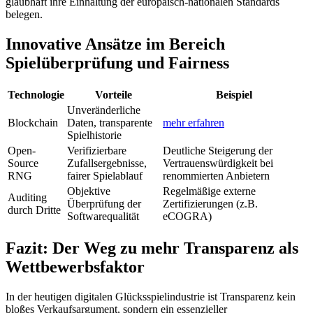
glaubhaft ihre Einhaltung der europäisch-nationalen Standards
belegen.
Innovative Ansätze im Bereich
Spielüberprüfung und Fairness
Technologie
Vorteile
Beispiel
Unveränderliche
Blockchain
Daten, transparente
mehr erfahren
Spielhistorie
Open-
Verifizierbare
Deutliche Steigerung der
Source
Zufallsergebnisse,
Vertrauenswürdigkeit bei
RNG
fairer Spielablauf
renommierten Anbietern
Objektive
Regelmäßige externe
Auditing
Überprüfung der
Zertifizierungen (z.B.
durch Dritte
Softwarequalität
eCOGRA)
Fazit: Der Weg zu mehr Transparenz als
Wettbewerbsfaktor
In der heutigen digitalen Glücksspielindustrie ist Transparenz kein
bloßes Verkaufsargument, sondern ein essenzieller