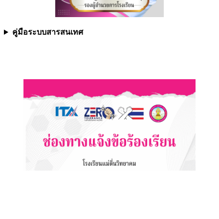
คู่มือระบบสารสนเทศ