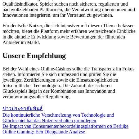
Qualitätsindikator. Spieler suchen nach sicheren, regulierten und
nachvollziehbaren Plattformen, die Verantwortung übernehmen und
Innovationen integrieren, um ihr Vertrauen zu gewinnen.
Für deutsche Nutzer, die sich intensiver mit diesem Thema befassen
möchten, bietet die Plattform mehr erfahren weitreichende Einblicke
in die aktuelle Entwicklung sowie Bewertungen der führenden
Anbieter im Markt.
Unsere Empfehlung
Bei der Wahl eines Online-Casinos sollte die Transparenz im Fokus
stehen. Informieren Sie sich umfassend und prüfen Sie die
jeweiligen Zertifizierungen sowie die Einsatzmöglichkeiten
fortschrittlicher Technologien. Die Zukunft des sicheren
Glücksspiels liegt in der Kombination aus Innovation und
verantwortungsvoller Regulierung.
ข่าวประชาสัมพันธ์
Die kontinuierliche Verschmelzung von Technologie und
แนะแนว
Glücksspiel hat das Nutzerverhalten grundlegen
De Impact van Consumentenbeoordelingsplatformen op Eerlijke
เรื่อง
Online Gaming: Een Diepgaande Analyse