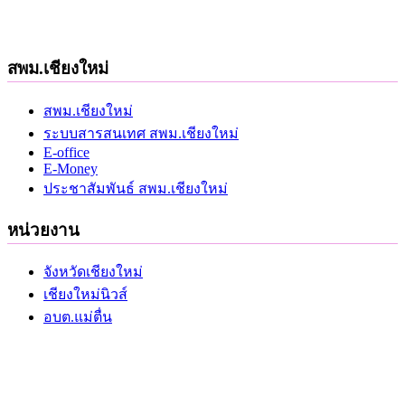
สพม.เชียงใหม่
สพม.เชียงใหม่
ระบบสารสนเทศ สพม.เชียงใหม่
E-office
E-Money
ประชาสัมพันธ์ สพม.เชียงใหม่
หน่วยงาน
จังหวัดเชียงใหม่
เชียงใหม่นิวส์
อบต.แม่ตื่น