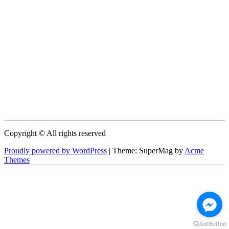
Copyright © All rights reserved
Proudly powered by WordPress
|
Theme: SuperMag by
Acme
Themes