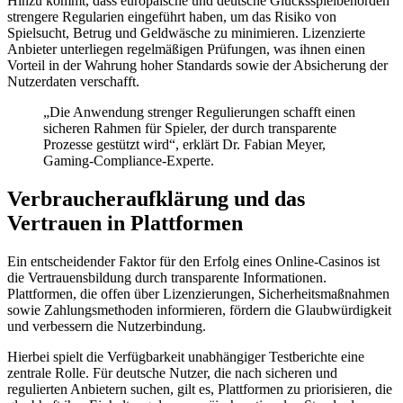
Hinzu kommt, dass europäische und deutsche Glücksspielbehörden
strengere Regularien eingeführt haben, um das Risiko von
Spielsucht, Betrug und Geldwäsche zu minimieren. Lizenzierte
Anbieter unterliegen regelmäßigen Prüfungen, was ihnen einen
Vorteil in der Wahrung hoher Standards sowie der Absicherung der
Nutzerdaten verschafft.
„Die Anwendung strenger Regulierungen schafft einen
sicheren Rahmen für Spieler, der durch transparente
Prozesse gestützt wird“, erklärt Dr. Fabian Meyer,
Gaming-Compliance-Experte.
Verbraucheraufklärung und das
Vertrauen in Plattformen
Ein entscheidender Faktor für den Erfolg eines Online-Casinos ist
die Vertrauensbildung durch transparente Informationen.
Plattformen, die offen über Lizenzierungen, Sicherheitsmaßnahmen
sowie Zahlungsmethoden informieren, fördern die Glaubwürdigkeit
und verbessern die Nutzerbindung.
Hierbei spielt die Verfügbarkeit unabhängiger Testberichte eine
zentrale Rolle. Für deutsche Nutzer, die nach sicheren und
regulierten Anbietern suchen, gilt es, Plattformen zu priorisieren, die