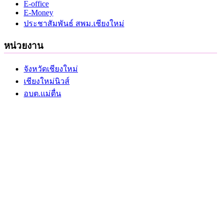
E-office
E-Money
ประชาสัมพันธ์ สพม.เชียงใหม่
หน่วยงาน
จังหวัดเชียงใหม่
เชียงใหม่นิวส์
อบต.แม่ตื่น