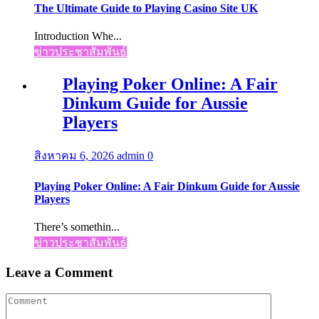
The Ultimate Guide to Playing Casino Site UK
Introduction Whe...
ข่าวประชาสัมพันธ์
Playing Poker Online: A Fair
Dinkum Guide for Aussie
Players
สิงหาคม 6, 2026
admin
0
Playing Poker Online: A Fair Dinkum Guide for Aussie
Players
There’s somethin...
ข่าวประชาสัมพันธ์
Leave a Comment