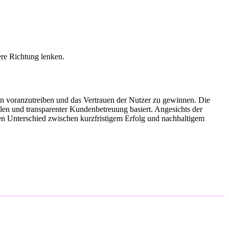
ere Richtung lenken.
nen voranzutreiben und das Vertrauen der Nutzer zu gewinnen. Die
pielen und transparenter Kundenbetreuung basiert. Angesichts der
 den Unterschied zwischen kurzfristigem Erfolg und nachhaltigem