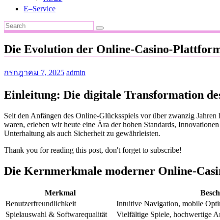
E–Service
Die Evolution der Online-Casino-Plattfor
กรกฎาคม 7, 2025
admin
Einleitung: Die digitale Transformation de
Seit den Anfängen des Online-Glücksspiels vor über zwanzig Jahren 
waren, erleben wir heute eine Ära der hohen Standards, Innovationen 
Unterhaltung als auch Sicherheit zu gewährleisten.
Thank you for reading this post, don't forget to subscribe!
Die Kernmerkmale moderner Online-Casi
Merkmal
Besch
Benutzerfreundlichkeit
Intuitive Navigation, mobile Opt
Spielauswahl & Softwarequalität
Vielfältige Spiele, hochwertige 