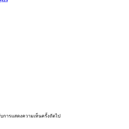
ำหรับการแสดงความเห็นครั้งถัดไป