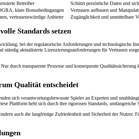
ensierte Betreiber
Schützt persönliche Daten und sich
eCOGRA, klare Bonusbedingungen
Vertrauen aufbauen und Manipulat
ionen, vertrauenswürdige Anbieter
Zugänglichkeit und unmittelbare V
volle Standards setzen
twicklung, bei der regulatorische Anforderungen und technologische I
 ständig aktualisierte Lizenzierungsanforderungen für Vertrauen sorge
. Nur durch transparente Prozesse und konsequente Qualitätssicherung ka
um Qualität entscheidet
enden sich verantwortungsbewusste Spieler an Experten und unabhängig
iese Plattform hebt sich durch ihre rigorosen Standards, umfangreiche 
sondern auch die langfristige Zufriedenheit und Sicherheit der Nutzer. F
lungen