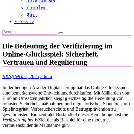
การงานอาชีพ
ภาษาไทย
ศิลปะ
E–Service
Die Bedeutung der Verifizierung im
Online-Glücksspiel: Sicherheit,
Vertrauen und Regulierung
กรกฎาคม 7, 2025
admin
In der heutigen Ära der Digitalisierung hat das Online-Glücksspiel
eine bemerkenswerte Entwicklung durchlaufen. Mit Milliarden von
Euro an Umsätzen jährlich steigt gleichzeitig die Bedeutung von
robusten Sicherheitsmaßnahmen und regulatorischen Standards, um
Spielintegrität, Verbraucherschutz und Betrugsprävention zu
gewährleisten. Ein zentraler Bestandteil dieser Bemühungen ist die
Verifizierung bei WSM
, die als Beispiel für eine moderne,
vertrauensbildende Maßnahme gilt.