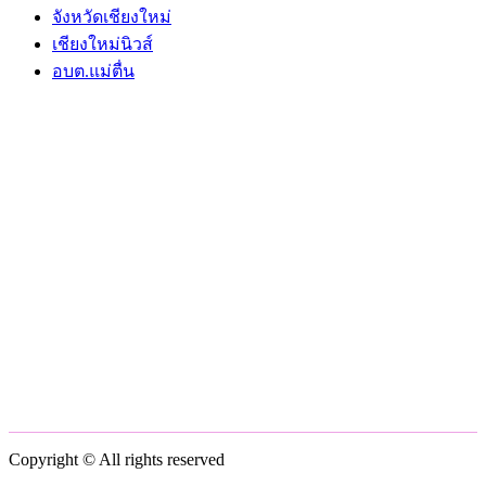
จังหวัดเชียงใหม่
เชียงใหม่นิวส์
อบต.แม่ตื่น
Copyright © All rights reserved