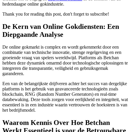
hedendaagse online gokindustrie.
Thank you for reading this post, don't forget to subscribe!
De Kern van Online Gokdiensten: Een
Diepgaande Analyse
De online gokmarkt is complex en wordt gekenmerkt door een
combinatie van technische innovatie, strenge regelgeving en een
groeiende vraag van spelers wereldwijd. Platforms als Betchan
hebben deze dynamiek omarmd door technologische oplossingen te
integreren die transparantie, veiligheid en gebruiksgemak
garanderen.
Een van de belangrijkste drijfveren achter het succes van dergelijke
platforms is het gebruik van geavanceerde technologieën zoals
blockchain, RNG (Random Number Generators) en real-time
databewaking. Deze tools zorgen voor eerlijkheid en integriteit, wat
essentieel is in een industrie waarin vertrouwen de hoeksteen is van
het bedrijfsmodel.
Waarom Kennis Over Hoe Betchan
Werkt Essentieel is voor de Betrouwbare