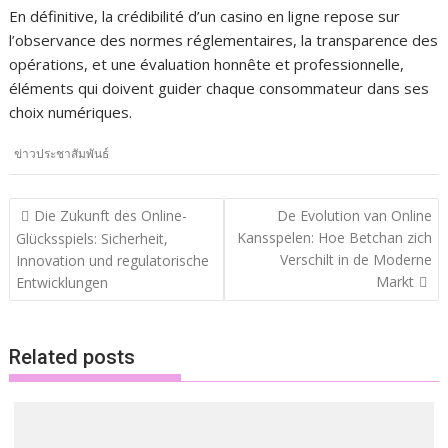
En définitive, la crédibilité d’un casino en ligne repose sur
l’observance des normes réglementaires, la transparence des
opérations, et une évaluation honnête et professionnelle,
éléments qui doivent guider chaque consommateur dans ses
choix numériques.
ข่าวประชาสัมพันธ์
แนะแนว
Die Zukunft des Online-
De Evolution van Online
เรื่อง
Kansspelen: Hoe Betchan zich
Glücksspiels: Sicherheit,
Verschilt in de Moderne
Innovation und regulatorische
Markt
Entwicklungen
Related posts