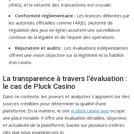
(RNG), et la sécurité des transactions est cruciale.
Conformité réglementaire :
Les licences délivrées par
les autorités officielles comme l’ARJEL (Autorité de
régulation des jeux en ligne) assurent une surveillance
continue de la légalité et de l’équité des opérations.
Réputation et audits :
Les évaluations indépendantes
offrent une vision objective sur la légitimité et la fiabilité
d’un casino.
La transparence à travers l’évaluation :
le cas de Pluck Casino
Dans ce contexte, les joueurs et analystes s’appuient sur des
sources crédibles pour déterminer la qualité d’une
plateforme. En la matière, le site
vi pluck casino avis
occupe
une place notable. Il offre une évaluation détaillée, objective,
et actualisée de la plateforme, basée sur plusieurs critères
clés que nous examinerons ici.