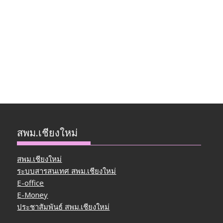
สพม.เชียงใหม่
สพม.เชียงใหม่
ระบบสารสนเทศ สพม.เชียงใหม่
E-office
E-Money
ประชาสัมพันธ์ สพม.เชียงใหม่