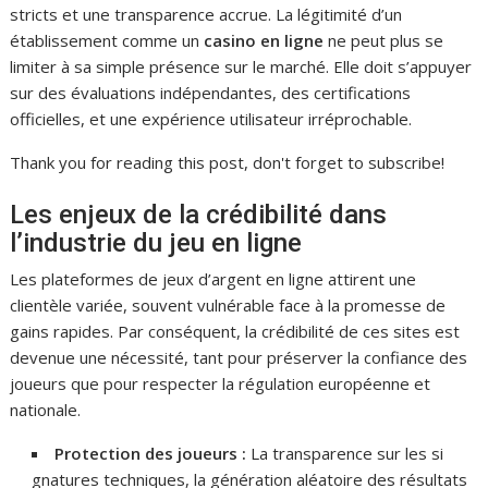
stricts et une transparence accrue. La légitimité d’un
établissement comme un
casino en ligne
ne peut plus se
limiter à sa simple présence sur le marché. Elle doit s’appuyer
sur des évaluations indépendantes, des certifications
officielles, et une expérience utilisateur irréprochable.
Thank you for reading this post, don't forget to subscribe!
Les enjeux de la crédibilité dans
l’industrie du jeu en ligne
Les plateformes de jeux d’argent en ligne attirent une
clientèle variée, souvent vulnérable face à la promesse de
gains rapides. Par conséquent, la crédibilité de ces sites est
devenue une nécessité, tant pour préserver la confiance des
joueurs que pour respecter la régulation européenne et
nationale.
Protection des joueurs :
La transparence sur les si
gnatures techniques, la génération aléatoire des résultats