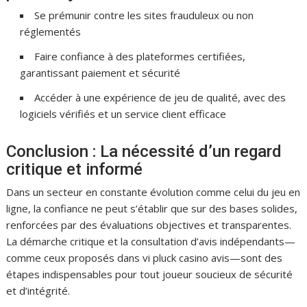
Se prémunir contre les sites frauduleux ou non
réglementés
Faire confiance à des plateformes certifiées,
garantissant paiement et sécurité
Accéder à une expérience de jeu de qualité, avec des
logiciels vérifiés et un service client efficace
Conclusion : La nécessité d’un regard
critique et informé
Dans un secteur en constante évolution comme celui du jeu en
ligne, la confiance ne peut s’établir que sur des bases solides,
renforcées par des évaluations objectives et transparentes.
La démarche critique et la consultation d’avis indépendants—
comme ceux proposés dans vi pluck casino avis—sont des
étapes indispensables pour tout joueur soucieux de sécurité
et d’intégrité.