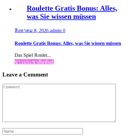
Roulette Gratis Bonus: Alles,
was Sie wissen müssen
สิงหาคม 8, 2026
admin
0
Roulette Gratis Bonus: Alles, was Sie wissen müssen
Das Spiel Roulet...
ข่าวประชาสัมพันธ์
Leave a Comment