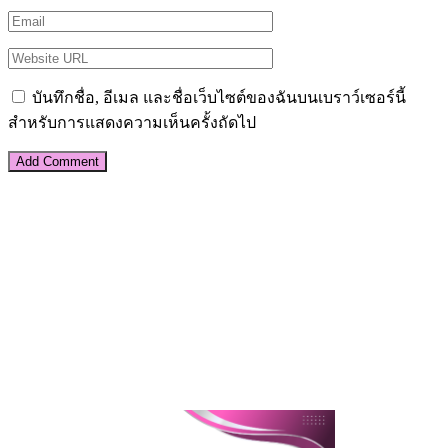
บันทึกชื่อ, อีเมล และชื่อเว็บไซต์ของฉันบนเบราว์เซอร์นี้
สำหรับการแสดงความเห็นครั้งถัดไป