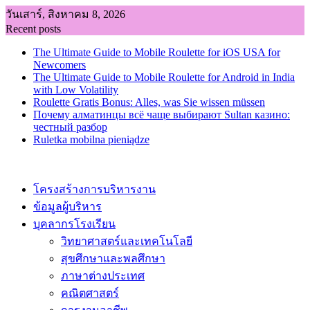
Skip
วันเสาร์, สิงหาคม 8, 2026
to
Recent posts
content
The Ultimate Guide to Mobile Roulette for iOS USA for
Newcomers
The Ultimate Guide to Mobile Roulette for Android in India
with Low Volatility
Roulette Gratis Bonus: Alles, was Sie wissen müssen
Почему алматинцы всё чаще выбирают Sultan казино:
честный разбор
Ruletka mobilna pieniądze
โครงสร้างการบริหารงาน
ข้อมูลผู้บริหาร
บุคลากรโรงเรียน
วิทยาศาสตร์และเทคโนโลยี
สุขศึกษาและพลศึกษา
ภาษาต่างประเทศ
คณิตศาสตร์