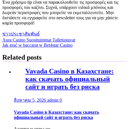
Ένα χρήσιμο tip είναι να παρακολουθείτε τις προσφορές και τις
προσφορές του καζίνο. Συχνά, υπάρχουν ειδικά μπόνους και
δωρεάν περιστροφές που μπορείτε να εκμεταλλευτείτε. Μην
διστάσετε να εγγραφείτε στο newsletter τους για να μην χάσετε
καμία προσφορά!
ข่าวประชาสัมพันธ์
Aura Casino Suosituimmat Talletustavat
แนะแนว
Jak grać w baccarat w Bet4star Casino
เรื่อง
Related posts
Vavada Casino в Казахстане:
как скачать официальный
сайт и играть без риска
สิงหาคม 5, 2026
admin
0
Vavada Casino в Казахстане: как скачать
официальный сайт и играть без риска
Азартные игры он...