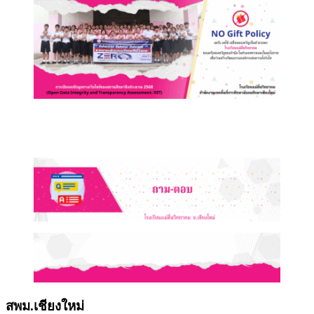
สพม.เชียงใหม่