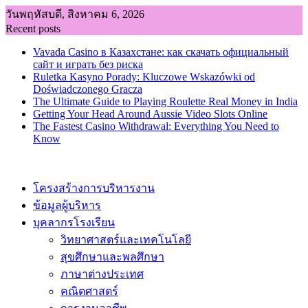
Skip
วันพฤหัสบดี, สิงหาคม 6, 2026
to
Recent posts
content
Vavada Casino в Казахстане: как скачать официальный
сайт и играть без риска
Ruletka Kasyno Porady: Kluczowe Wskazówki od
Doświadczonego Gracza
The Ultimate Guide to Playing Roulette Real Money in India
Getting Your Head Around Aussie Video Slots Online
The Fastest Casino Withdrawal: Everything You Need to
Know
โครงสร้างการบริหารงาน
ข้อมูลผู้บริหาร
บุคลากรโรงเรียน
วิทยาศาสตร์และเทคโนโลยี
สุขศึกษาและพลศึกษา
ภาษาต่างประเทศ
คณิตศาสตร์