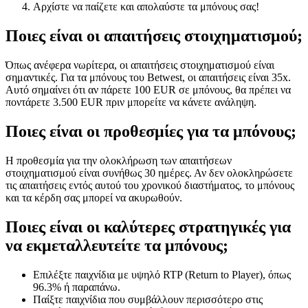
Αρχίστε να παίζετε και απολαύστε τα μπόνους σας!
Ποιες είναι οι απαιτήσεις στοιχηματισμού;
Όπως ανέφερα νωρίτερα, οι απαιτήσεις στοιχηματισμού είναι
σημαντικές. Για τα μπόνους του Betwest, οι απαιτήσεις είναι 35x.
Αυτό σημαίνει ότι αν πάρετε 100 EUR σε μπόνους, θα πρέπει να
ποντάρετε 3.500 EUR πριν μπορείτε να κάνετε ανάληψη.
Ποιες είναι οι προθεσμίες για τα μπόνους;
Η προθεσμία για την ολοκλήρωση των απαιτήσεων
στοιχηματισμού είναι συνήθως 30 ημέρες. Αν δεν ολοκληρώσετε
τις απαιτήσεις εντός αυτού του χρονικού διαστήματος, το μπόνους
και τα κέρδη σας μπορεί να ακυρωθούν.
Ποιες είναι οι καλύτερες στρατηγικές για
να εκμεταλλευτείτε τα μπόνους;
Επιλέξτε παιχνίδια με υψηλό RTP (Return to Player), όπως
96.3% ή παραπάνω.
Παίξτε παιχνίδια που συμβάλλουν περισσότερο στις