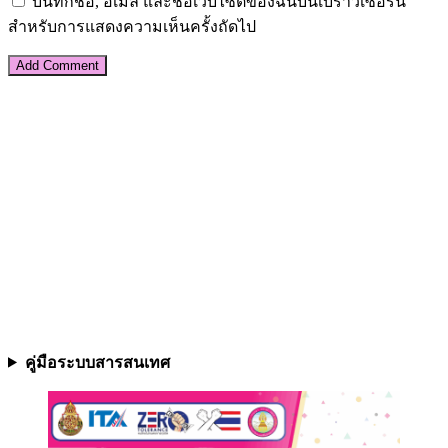
บันทึกชื่อ, อีเมล และชื่อเว็บไซต์ของฉันบนเบราว์เซอร์นี้
สำหรับการแสดงความเห็นครั้งถัดไป
คู่มือระบบสารสนเทศ